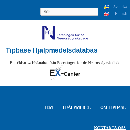
Svenska
English
Tipbase Hjälpmedelsdatabas
En sökbar webbdatabas från Föreningen för de Neurosedynskadade
HEM
HJÄLPMEDEL
OM TIPBASE
KONTAKTA OSS