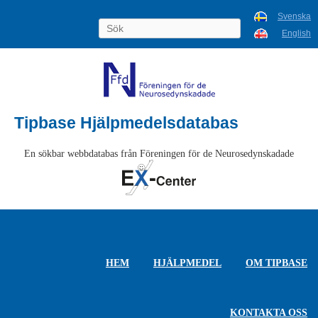
Svenska
English
Tipbase Hjälpmedelsdatabas
En sökbar webbdatabas från Föreningen för de Neurosedynskadade
HEM
HJÄLPMEDEL
OM TIPBASE
KONTAKTA OSS