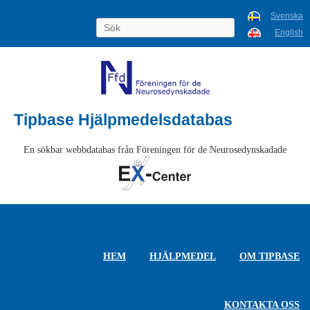
Svenska
English
Tipbase Hjälpmedelsdatabas
En sökbar webbdatabas från Föreningen för de Neurosedynskadade
HEM
HJÄLPMEDEL
OM TIPBASE
KONTAKTA OSS