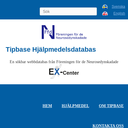
Svenska
English
Tipbase Hjälpmedelsdatabas
En sökbar webbdatabas från Föreningen för de Neurosedynskadade
HEM
HJÄLPMEDEL
OM TIPBASE
KONTAKTA OSS