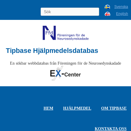
Svenska
English
Tipbase Hjälpmedelsdatabas
En sökbar webbdatabas från Föreningen för de Neurosedynskadade
HEM
HJÄLPMEDEL
OM TIPBASE
KONTAKTA OSS