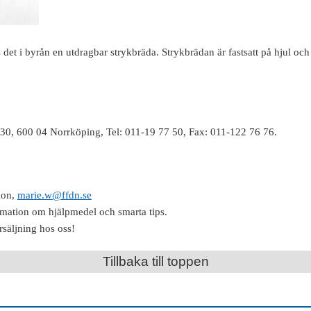
s det i byrån en utdragbar strykbräda. Strykbrädan är fastsatt på hjul och
30, 600 04 Norrköping, Tel: 011-19 77 50, Fax: 011-122 76 76.
ion,
marie.w@ffdn.se
rmation om hjälpmedel och smarta tips.
rsäljning hos oss!
Tillbaka till toppen