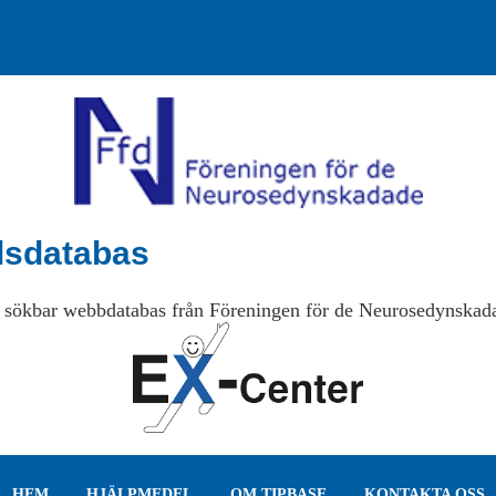
lsdatabas
 sökbar webbdatabas från Föreningen för de Neurosedynskad
HEM
HJÄLPMEDEL
OM TIPBASE
KONTAKTA OSS