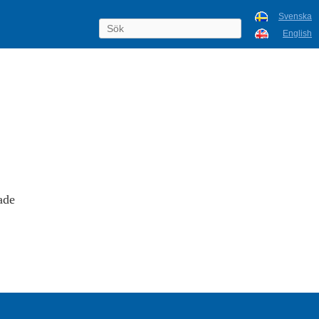
Svenska
English
ade