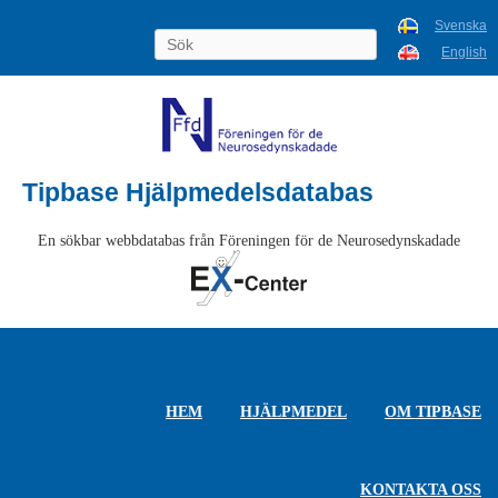
Svenska
English
Tipbase Hjälpmedelsdatabas
En sökbar webbdatabas från Föreningen för de Neurosedynskadade
HEM
HJÄLPMEDEL
OM TIPBASE
KONTAKTA OSS