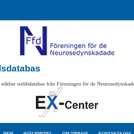
lsdatabas
 sökbar webbdatabas från Föreningen för de Neurosedynskad
HEM
HJÄLPMEDEL
OM TIPBASE
KONTAKTA OSS