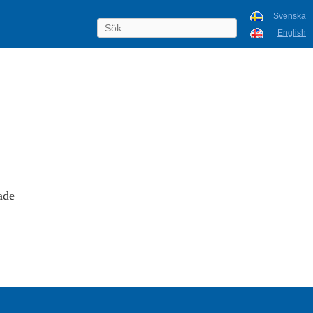
Svenska
English
ade