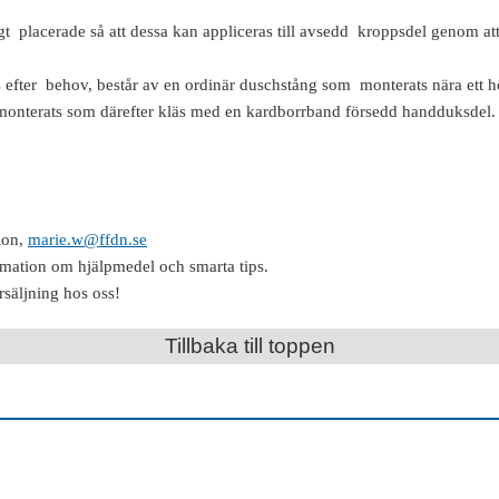
 placerade så att dessa kan appliceras till avsedd kroppsdel genom att 
fter behov, består av en ordinär duschstång som monterats nära ett hör
g monterats som därefter kläs med en kardborrband försedd handduksdel.
ion,
marie.w@ffdn.se
rmation om hjälpmedel och smarta tips.
rsäljning hos oss!
Tillbaka till toppen