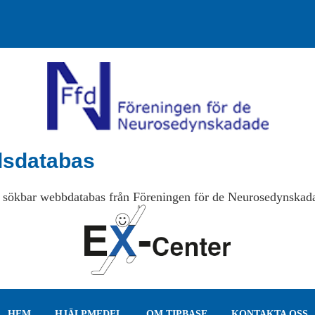
lsdatabas
 sökbar webbdatabas från Föreningen för de Neurosedynskad
HEM
HJÄLPMEDEL
OM TIPBASE
KONTAKTA OSS