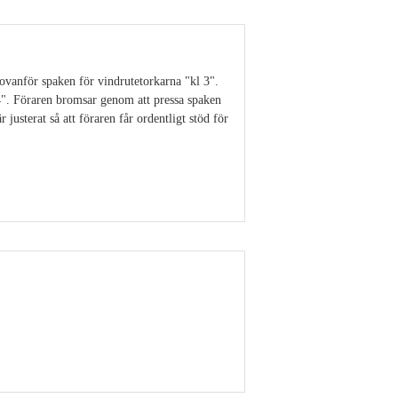
ovanför spaken för vindrutetorkarna "kl 3".
4". Föraren bromsar genom att pressa spaken
 justerat så att föraren får ordentligt stöd för
Visa detaljer
Visa detaljer