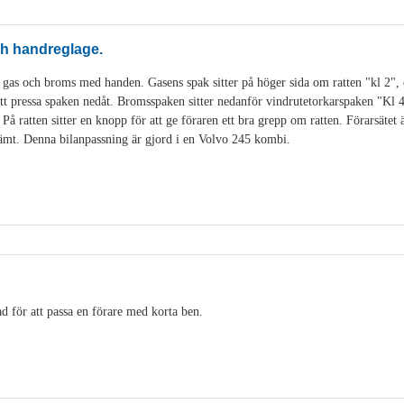
och handreglage.
 gas och broms med handen. Gasens spak sitter på höger sida om ratten "kl 2", 
t pressa spaken nedåt. Bromsspaken sitter nedanför vindrutetorkarspaken "Kl 
å ratten sitter en knopp för att ge föraren ett bra grepp om ratten. Förarsätet är
ämt. Denna bilanpassning är gjord i en Volvo 245 kombi.
tad för att passa en förare med korta ben.