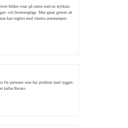
övre bilden visar på ratten med en styrkula
n gas- och bromsreglage. Man gasar genom att
t man kan reglera med vänstra armstumpen.
Visa detaljer
 bra för personer som har problem med ryggen.
tet kallas Recaro
Visa detaljer