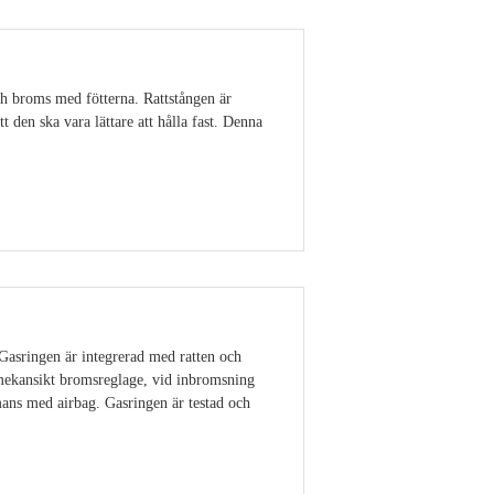
ch broms med fötterna. Rattstången är
 den ska vara lättare att hålla fast. Denna
Visa detaljer
 Gasringen är integrerad med ratten och
 mekansikt bromsreglage, vid inbromsning
ans med airbag. Gasringen är testad och