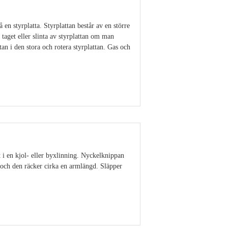
 en styrplatta. Styrplattan består av en större
 taget eller slinta av styrplattan om man
an i den stora och rotera styrplattan. Gas och
Visa detaljer
t i en kjol- eller byxlinning. Nyckelknippan
ut och den räcker cirka en armlängd. Släpper
Visa detaljer