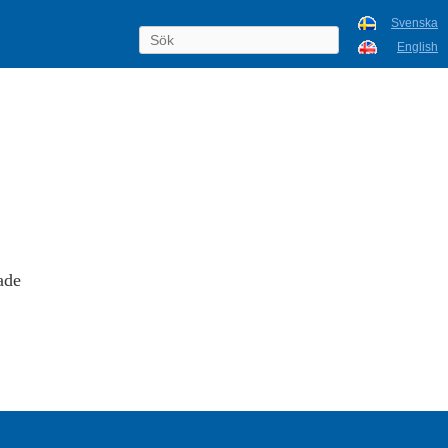
Svenska
English
ade