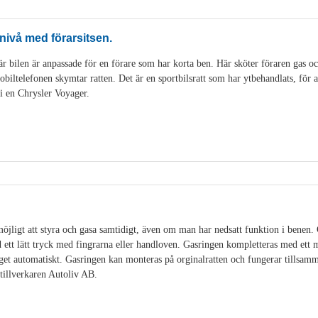
nivå med förarsitsen.
r bilen är anpassade för en förare som har korta ben. Här sköter föraren gas o
ltelefonen skymtar ratten. Det är en sportbilsratt som har ytbehandlats, för att
 i en Chrysler Voyager.
öjligt att styra och gasa samtidigt, även om man har nedsatt funktion i benen.
ett lätt tryck med fingrarna eller handloven. Gasringen kompletteras med ett
et automatiskt. Gasringen kan monteras på orginalratten och fungerar tillsamm
illverkaren Autoliv AB.