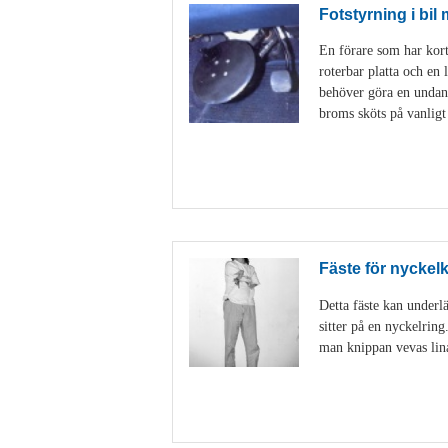
Fotstyrning i bil
En förare som har korta
roterbar platta och en 
behöver göra en undanm
broms sköts på vanligt
Fäste för nyckel
Detta fäste kan underlä
sitter på en nyckelring
man knippan vevas linan 