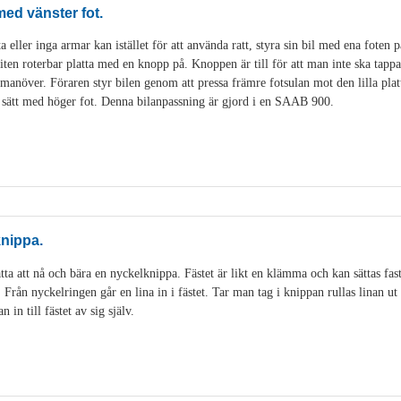
 med vänster fot.
 eller inga armar kan istället för att använda ratt, styra sin bil med ena foten på
liten roterbar platta med en knopp på. Knoppen är till för att man inte ska tappa
anöver. Föraren styr bilen genom att pressa främre fotsulan mot den lilla platt
 sätt med höger fot. Denna bilanpassning är gjord i en SAAB 900.
knippa.
tta att nå och bära en nyckelknippa. Fästet är likt en klämma och kan sättas fas
. Från nyckelringen går en lina in i fästet. Tar man tag i knippan rullas linan 
in till fästet av sig själv.