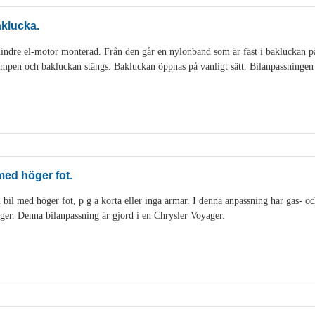
aklucka.
indre el-motor monterad. Från den går en nylonband som är fäst i bakluckan p
mpen och bakluckan stängs. Bakluckan öppnas på vanligt sätt. Bilanpassningen 
 med höger fot.
 bil med höger fot, p g a korta eller inga armar. I denna anpassning har gas- och
 höger. Denna bilanpassning är gjord i en Chrysler Voyager.