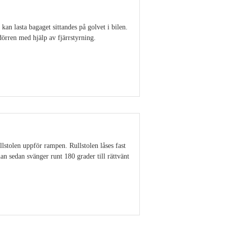
an lasta bagaget sittandes på golvet i bilen.
dörren med hjälp av fjärrstyrning.
Visa detaljer
llstolen uppför rampen. Rullstolen låses fast
 han sedan svänger runt 180 grader till rättvänt
Visa detaljer