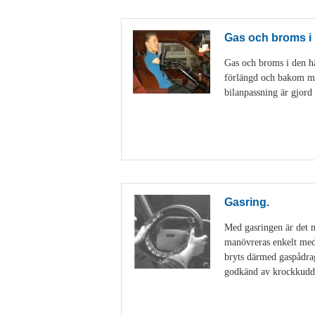
Gas och broms i 
Gas och broms i den hä
förlängd och bakom mobi
bilanpassning är gjord
Gasring.
Med gasringen är det m
manövreras enkelt med 
bryts därmed gaspådrag
godkänd av krockkuddt