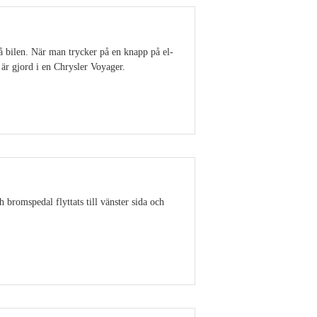
å bilen. När man trycker på en knapp på el-
är gjord i en Chrysler Voyager.
Visa detaljer
 bromspedal flyttats till vänster sida och
Visa detaljer