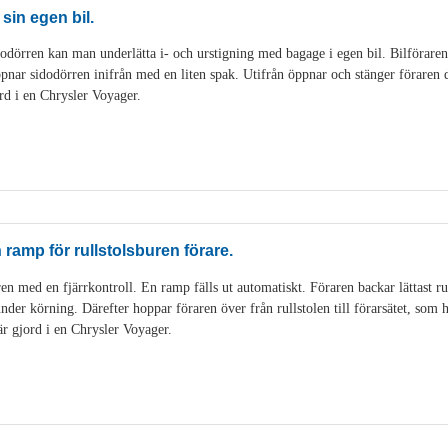
 sin egen bil.
dörren kan man underlätta i- och urstigning med bagage i egen bil. Bilföraren k
pnar sidodörren inifrån med en liten spak. Utifrån öppnar och stänger föraren 
rd i en Chrysler Voyager.
ramp för rullstolsburen förare.
en med en fjärrkontroll. En ramp fälls ut automatiskt. Föraren backar lättast ru
en under körning. Därefter hoppar föraren över från rullstolen till förarsätet, som
är gjord i en Chrysler Voyager.