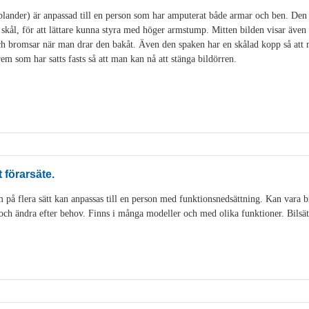
lander) är anpassad till en person som har amputerat både armar och ben. Den 
kål, för att lättare kunna styra med höger armstump. Mitten bilden visar äve
och bromsar när man drar den bakåt. Även den spaken har en skålad kopp så at
em som har satts fasts så att man kan nå att stänga bildörren.
förarsäte.
 på flera sätt kan anpassas till en person med funktionsnedsättning. Kan vara
in och ändra efter behov. Finns i många modeller och med olika funktioner. Bilsä