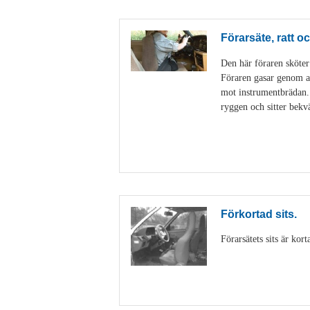
Förarsäte, ratt 
Den här föraren sköter
Föraren gasar genom at
mot instrumentbrädan. P
ryggen och sitter bekv
Förkortad sits.
Förarsätets sits är kor