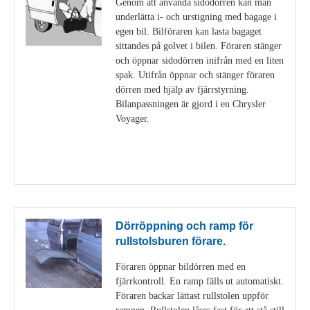
Genom att använda sidodörren kan man
underlätta i- och urstigning med bagage i
egen bil. Bilföraren kan lasta bagaget
sittandes på golvet i bilen. Föraren stänger
och öppnar sidodörren inifrån med en liten
spak. Utifrån öppnar och stänger föraren
dörren med hjälp av fjärrstyrning.
Bilanpassningen är gjord i en Chrysler
Voyager.
Visa detaljer
Dörröppning och ramp för
rullstolsburen förare.
Föraren öppnar bildörren med en
fjärrkontroll. En ramp fälls ut automatiskt.
Föraren backar lättast rullstolen uppför
rampen. Rullstolen låses fast för att stå still