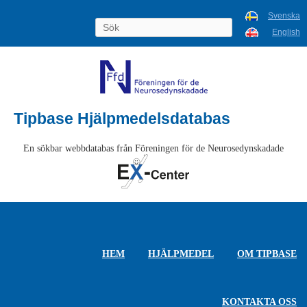
Svenska
English
Tipbase Hjälpmedelsdatabas
En sökbar webbdatabas från Föreningen för de Neurosedynskadade
HEM
HJÄLPMEDEL
OM TIPBASE
KONTAKTA OSS