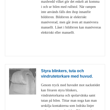
maxbredd vilket gör det enkelt att komma
i och ur bilen med rullstol. När rampen
inte används fälls den ihop innanför
bildörren. Bildörren är elektriskt
manövrerad, men går även att manövrera
manuellt. Låset i bildörren kan manövreras
elektriskt eller manuellt.
Visa detaljer
Styra blinkers, tuta och
vindrutetorkare med huvud.
Genom tryck med huvudet mot nackstödet
kan föraren styra blinkers,
vindrutetorkarna och spolarvätska samt
tutan på bilen. Tittar man noga kan man
urskilja kontakterna som lodräta linjer