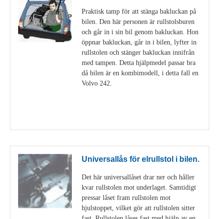
Praktisk tamp för att stänga bakluckan på
bilen. Den här personen är rullstolsburen
och går in i sin bil genom bakluckan. Hon
öppnar bakluckan, går in i bilen, lyfter in
rullstolen och stänger bakluckan innifrån
med tampen. Detta hjälpmedel passar bra
då bilen är en kombimodell, i detta fall en
Volvo 242.
Visa detaljer
Universallås för elrullstol i bilen.
Det här universallåset drar ner och håller
kvar rullstolen mot underlaget. Samtidigt
pressar låset fram rullstolen mot
hjulstoppet, vilket gör att rullstolen sitter
fast. Rullstolen låses fast med hjälp av en