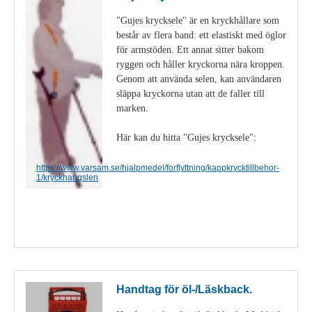
"Gujes krycksele" är en kryckhållare som
består av flera band: ett elastiskt med öglor
för armstöden. Ett annat sitter bakom
ryggen och håller kryckorna nära kroppen.
Genom att använda selen, kan användaren
släppa kryckorna utan att de faller till
marken.
Här kan du hitta "Gujes krycksele":
https://www.varsam.se/hjalpmedel/forflyttning/kappkrycktillbehor-
1/kryckhangslen
Visa detaljer
Handtag för öl-/Läskback.