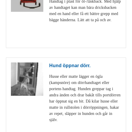
Handtag i plast för öl-/läskback. Med hjälp
av handtaget kan man bära dricksbacken
med en hand eller få ett bättre grepp med
bägge händerna. Lätt att ta på och av.
Visa detaljer
Hund öppnar dörr.
Husse eller matte lägger en ögla
(kampsnöre) om dörrhandtaget eller
portens handtag. Hunden greppar tag i
andra änden och drar bakåt tills portdörren
har öppnat sig en bit. Då kilar husse eller
matte in rullstolen i dörröppningen, hakar
av repet, släpper in hunden och går in
själv.