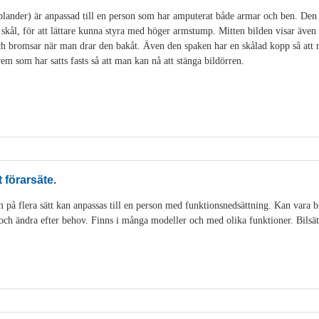
lander) är anpassad till en person som har amputerat både armar och ben. Den 
kål, för att lättare kunna styra med höger armstump. Mitten bilden visar äve
och bromsar när man drar den bakåt. Även den spaken har en skålad kopp så at
em som har satts fasts så att man kan nå att stänga bildörren.
förarsäte.
 på flera sätt kan anpassas till en person med funktionsnedsättning. Kan vara
in och ändra efter behov. Finns i många modeller och med olika funktioner. Bilsä