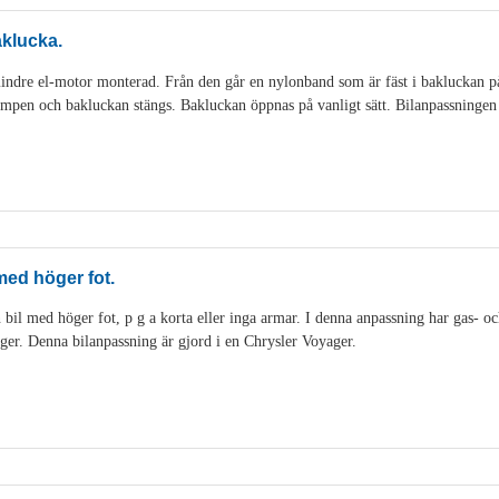
aklucka.
indre el-motor monterad. Från den går en nylonband som är fäst i bakluckan p
mpen och bakluckan stängs. Bakluckan öppnas på vanligt sätt. Bilanpassningen 
 med höger fot.
 bil med höger fot, p g a korta eller inga armar. I denna anpassning har gas- och
 höger. Denna bilanpassning är gjord i en Chrysler Voyager.