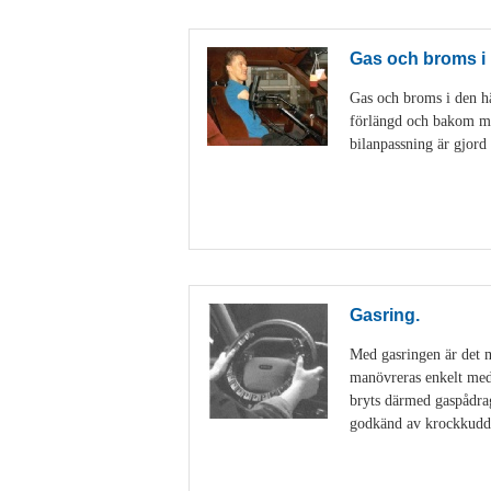
Gas och broms i 
Gas och broms i den hä
förlängd och bakom mobi
bilanpassning är gjord
Gasring.
Med gasringen är det m
manövreras enkelt med 
bryts därmed gaspådrag
godkänd av krockkuddt