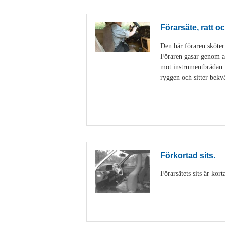
Förarsäte, ratt 
Den här föraren sköter
Föraren gasar genom at
mot instrumentbrädan. P
ryggen och sitter bekv
Förkortad sits.
Förarsätets sits är kor