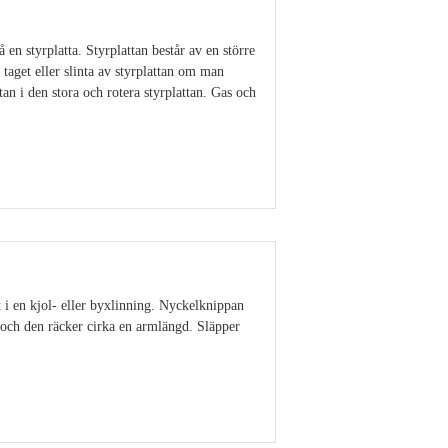
 en styrplatta. Styrplattan består av en större
 taget eller slinta av styrplattan om man
an i den stora och rotera styrplattan. Gas och
Visa detaljer
t i en kjol- eller byxlinning. Nyckelknippan
ut och den räcker cirka en armlängd. Släpper
Visa detaljer