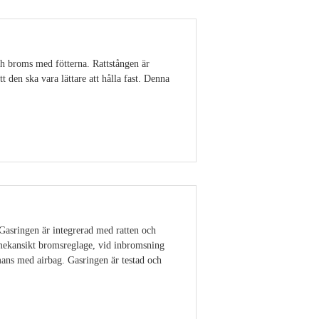
ch broms med fötterna. Rattstången är
 den ska vara lättare att hålla fast. Denna
Visa detaljer
 Gasringen är integrerad med ratten och
 mekansikt bromsreglage, vid inbromsning
ans med airbag. Gasringen är testad och