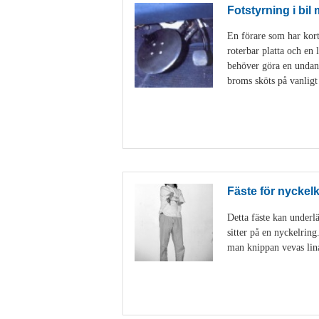
Fotstyrning i bil
En förare som har korta
roterbar platta och en 
behöver göra en undanm
broms sköts på vanligt
Fäste för nyckel
Detta fäste kan underlä
sitter på en nyckelring
man knippan vevas linan 