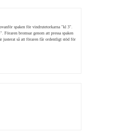
ovanför spaken för vindrutetorkarna "kl 3".
4". Föraren bromsar genom att pressa spaken
 justerat så att föraren får ordentligt stöd för
Visa detaljer
Visa detaljer