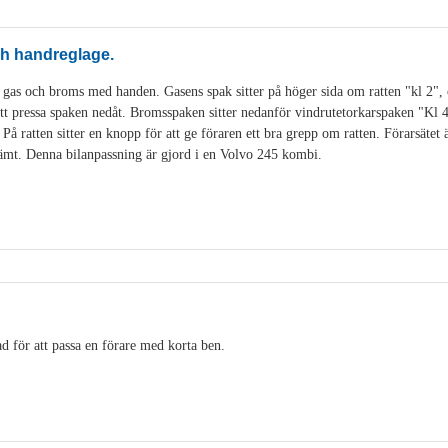
och handreglage.
 gas och broms med handen. Gasens spak sitter på höger sida om ratten "kl 2", 
t pressa spaken nedåt. Bromsspaken sitter nedanför vindrutetorkarspaken "Kl 
å ratten sitter en knopp för att ge föraren ett bra grepp om ratten. Förarsätet är
ämt. Denna bilanpassning är gjord i en Volvo 245 kombi.
tad för att passa en förare med korta ben.