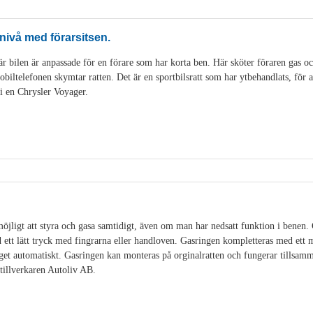
nivå med förarsitsen.
r bilen är anpassade för en förare som har korta ben. Här sköter föraren gas o
ltelefonen skymtar ratten. Det är en sportbilsratt som har ytbehandlats, för att
 i en Chrysler Voyager.
öjligt att styra och gasa samtidigt, även om man har nedsatt funktion i benen.
ett lätt tryck med fingrarna eller handloven. Gasringen kompletteras med ett
et automatiskt. Gasringen kan monteras på orginalratten och fungerar tillsamm
illverkaren Autoliv AB.