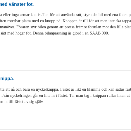
 med vänster fot.
 eller inga armar kan istället för att använda ratt, styra sin bil med ena foten på
liten roterbar platta med en knopp på. Knoppen är till för att man inte ska tappa
anöver. Föraren styr bilen genom att pressa främre fotsulan mot den lilla platt
 sätt med höger fot. Denna bilanpassning är gjord i en SAAB 900.
knippa.
tta att nå och bära en nyckelknippa. Fästet är likt en klämma och kan sättas fas
. Från nyckelringen går en lina in i fästet. Tar man tag i knippan rullas linan 
in till fästet av sig själv.