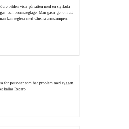
övre bilden visar på ratten med en styrkula
n gas- och bromsreglage. Man gasar genom att
t man kan reglera med vänstra armstumpen.
Visa detaljer
 bra för personer som har problem med ryggen.
tet kallas Recaro
Visa detaljer