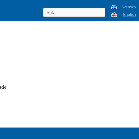
Svenska
English
ade