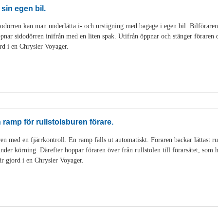
 sin egen bil.
dörren kan man underlätta i- och urstigning med bagage i egen bil. Bilföraren k
pnar sidodörren inifrån med en liten spak. Utifrån öppnar och stänger föraren 
rd i en Chrysler Voyager.
ramp för rullstolsburen förare.
en med en fjärrkontroll. En ramp fälls ut automatiskt. Föraren backar lättast ru
en under körning. Därefter hoppar föraren över från rullstolen till förarsätet, som
är gjord i en Chrysler Voyager.