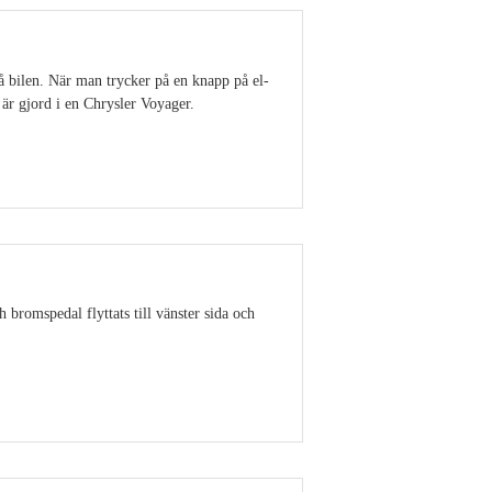
å bilen. När man trycker på en knapp på el-
är gjord i en Chrysler Voyager.
Visa detaljer
 bromspedal flyttats till vänster sida och
Visa detaljer