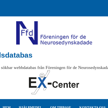
lsdatabas
 sökbar webbdatabas från Föreningen för de Neurosedynskad
HEM
HJÄLPMEDEL
OM TIPBASE
KONTAKTA OSS