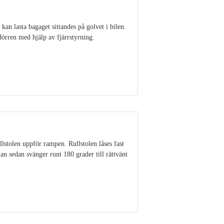
an lasta bagaget sittandes på golvet i bilen.
dörren med hjälp av fjärrstyrning.
Visa detaljer
llstolen uppför rampen. Rullstolen låses fast
 han sedan svänger runt 180 grader till rättvänt
Visa detaljer