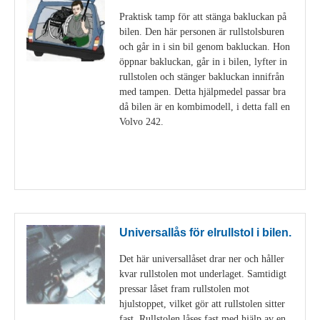
Praktisk tamp för att stänga bakluckan på
bilen. Den här personen är rullstolsburen
och går in i sin bil genom bakluckan. Hon
öppnar bakluckan, går in i bilen, lyfter in
rullstolen och stänger bakluckan innifrån
med tampen. Detta hjälpmedel passar bra
då bilen är en kombimodell, i detta fall en
Volvo 242.
Visa detaljer
Universallås för elrullstol i bilen.
Det här universallåset drar ner och håller
kvar rullstolen mot underlaget. Samtidigt
pressar låset fram rullstolen mot
hjulstoppet, vilket gör att rullstolen sitter
fast. Rullstolen låses fast med hjälp av en