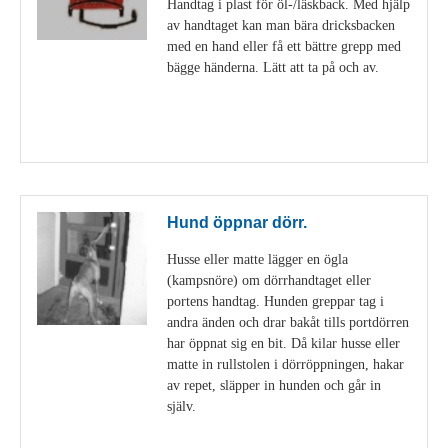
Handtag i plast för öl-/läskback. Med hjälp
av handtaget kan man bära dricksbacken
med en hand eller få ett bättre grepp med
bägge händerna. Lätt att ta på och av.
Visa detaljer
Hund öppnar dörr.
Husse eller matte lägger en ögla
(kampsnöre) om dörrhandtaget eller
portens handtag. Hunden greppar tag i
andra änden och drar bakåt tills portdörren
har öppnat sig en bit. Då kilar husse eller
matte in rullstolen i dörröppningen, hakar
av repet, släpper in hunden och går in
själv.