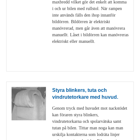
maxbredd vilket gör det enkelt att komma
i och ur bilen med rullstol. När rampen
inte används fälls den ihop innanför
bildörren. Bildörren är elektriskt
manövrerad, men går även att manövrera
manuellt. Låset i bildörren kan manövreras
elektriskt eller manuellt.
Visa detaljer
Styra blinkers, tuta och
vindrutetorkare med huvud.
Genom tryck med huvudet mot nackstödet
kan föraren styra blinkers,
vindrutetorkarna och spolarvätska samt
tutan på bilen. Tittar man noga kan man
urskilja kontakterna som lodräta linjer