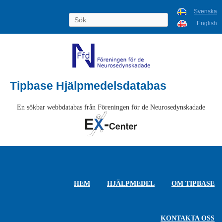
Svenska
English
Tipbase Hjälpmedelsdatabas
En sökbar webbdatabas från Föreningen för de Neurosedynskadade
HEM
HJÄLPMEDEL
OM TIPBASE
KONTAKTA OSS