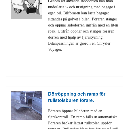
Genom att använda sidodörren kan man
underlätta i- och urstigning med bagage i
egen bil. Bilföraren kan lasta bagaget
sittandes på golvet i bilen. Föraren stänger
och öppnar sidodörren inifrån med en liten
spak. Utifrån öppnar och stänger föraren
dörren med hjälp av fjärrstyrning.
Bilanpassningen är gjord i en Chrysler
Voyager.
Visa detaljer
Dörröppning och ramp för
rullstolsburen förare.
Föraren öppnar bildörren med en
fjärrkontroll. En ramp fälls ut automatiskt.
Föraren backar lättast rullstolen uppför
rampen. Rullstolen låses fast för att stå still