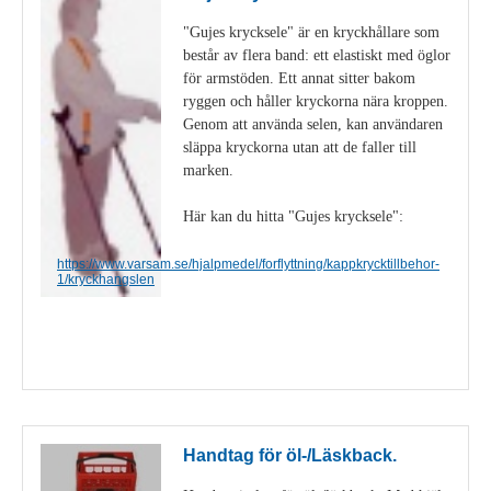
"Gujes krycksele" är en kryckhållare som
består av flera band: ett elastiskt med öglor
för armstöden. Ett annat sitter bakom
ryggen och håller kryckorna nära kroppen.
Genom att använda selen, kan användaren
släppa kryckorna utan att de faller till
marken.
Här kan du hitta "Gujes krycksele":
https://www.varsam.se/hjalpmedel/forflyttning/kappkrycktillbehor-
1/kryckhangslen
Visa detaljer
Handtag för öl-/Läskback.