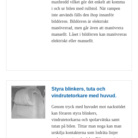
maxbredd vilket gör det enkelt att komma
i och ur bilen med rullstol. När rampen
inte används fälls den ihop innanför
bildörren. Bildörren är elektriskt
manövrerad, men går även att manövrera
manuellt. Låset i bildörren kan manövreras
elektriskt eller manuellt.
Visa detaljer
Styra blinkers, tuta och
vindrutetorkare med huvud.
Genom tryck med huvudet mot nackstödet
kan föraren styra blinkers,
vindrutetorkarna och spolarvätska samt
tutan på bilen. Tittar man noga kan man
urskilja kontakterna som lodräta linjer