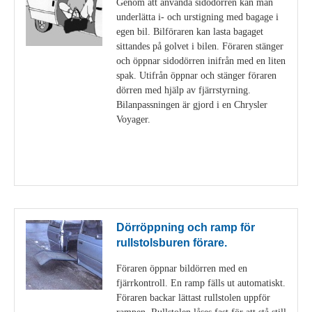
Genom att använda sidodörren kan man
underlätta i- och urstigning med bagage i
egen bil. Bilföraren kan lasta bagaget
sittandes på golvet i bilen. Föraren stänger
och öppnar sidodörren inifrån med en liten
spak. Utifrån öppnar och stänger föraren
dörren med hjälp av fjärrstyrning.
Bilanpassningen är gjord i en Chrysler
Voyager.
Visa detaljer
Dörröppning och ramp för
rullstolsburen förare.
Föraren öppnar bildörren med en
fjärrkontroll. En ramp fälls ut automatiskt.
Föraren backar lättast rullstolen uppför
rampen. Rullstolen låses fast för att stå still