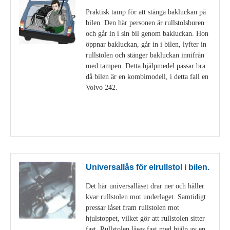
Praktisk tamp för att stänga bakluckan på
bilen. Den här personen är rullstolsburen
och går in i sin bil genom bakluckan. Hon
öppnar bakluckan, går in i bilen, lyfter in
rullstolen och stänger bakluckan innifrån
med tampen. Detta hjälpmedel passar bra
då bilen är en kombimodell, i detta fall en
Volvo 242.
Visa detaljer
Universallås för elrullstol i bilen.
Det här universallåset drar ner och håller
kvar rullstolen mot underlaget. Samtidigt
pressar låset fram rullstolen mot
hjulstoppet, vilket gör att rullstolen sitter
fast. Rullstolen låses fast med hjälp av en