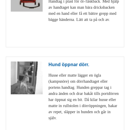
Handtag i plast för öl-/läskback. Med hjälp
av handtaget kan man bära dricksbacken
med en hand eller få ett bättre grepp med
bägge händerna. Lätt att ta på och av.
Visa detaljer
Hund öppnar dörr.
Husse eller matte lägger en ögla
(kampsnöre) om dörrhandtaget eller
portens handtag. Hunden greppar tag i
andra änden och drar bakåt tills portdörren
har öppnat sig en bit. Då kilar husse eller
matte in rullstolen i dörröppningen, hakar
av repet, släpper in hunden och går in
själv.