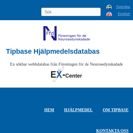
Svenska
English
Tipbase Hjälpmedelsdatabas
En sökbar webbdatabas från Föreningen för de Neurosedynskadade
HEM
HJÄLPMEDEL
OM TIPBASE
KONTAKTA OSS