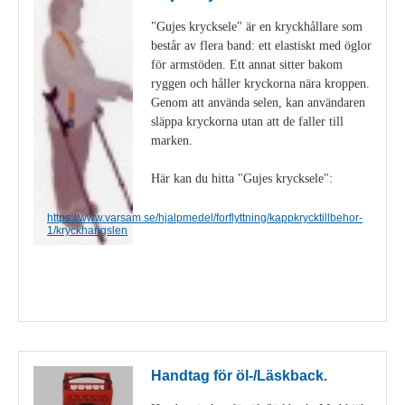
"Gujes krycksele" är en kryckhållare som
består av flera band: ett elastiskt med öglor
för armstöden. Ett annat sitter bakom
ryggen och håller kryckorna nära kroppen.
Genom att använda selen, kan användaren
släppa kryckorna utan att de faller till
marken.
Här kan du hitta "Gujes krycksele":
https://www.varsam.se/hjalpmedel/forflyttning/kappkrycktillbehor-
1/kryckhangslen
Visa detaljer
Handtag för öl-/Läskback.