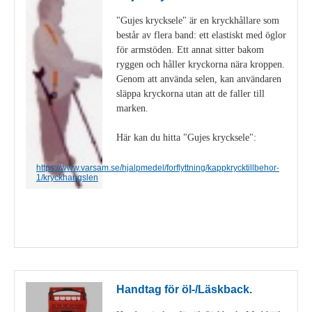
"Gujes krycksele" är en kryckhållare som
består av flera band: ett elastiskt med öglor
för armstöden. Ett annat sitter bakom
ryggen och håller kryckorna nära kroppen.
Genom att använda selen, kan användaren
släppa kryckorna utan att de faller till
marken.
Här kan du hitta "Gujes krycksele":
https://www.varsam.se/hjalpmedel/forflyttning/kappkrycktillbehor-
1/kryckhangslen
Visa detaljer
Handtag för öl-/Läskback.