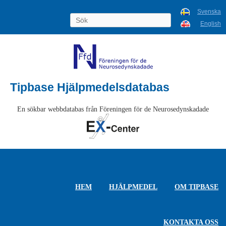
Svenska
English
Tipbase Hjälpmedelsdatabas
En sökbar webbdatabas från Föreningen för de Neurosedynskadade
HEM
HJÄLPMEDEL
OM TIPBASE
KONTAKTA OSS