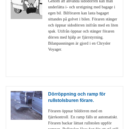
Genom att använda sidodörren kan man
underlätta i- och urstigning med bagage i
egen bil. Bilföraren kan lasta bagaget
sittandes på golvet i bilen. Föraren stänger
och öppnar sidodörren inifrån med en liten
spak. Utifrån öppnar och stänger föraren
dörren med hjälp av fjärrstyrning.
Bilanpassningen är gjord i en Chrysler
Voyager.
Visa detaljer
Dörröppning och ramp för
rullstolsburen förare.
Föraren öppnar bildörren med en
fjärrkontroll. En ramp fälls ut automatiskt.
Föraren backar lättast rullstolen uppför
rampen. Rullstolen låses fast för att stå still