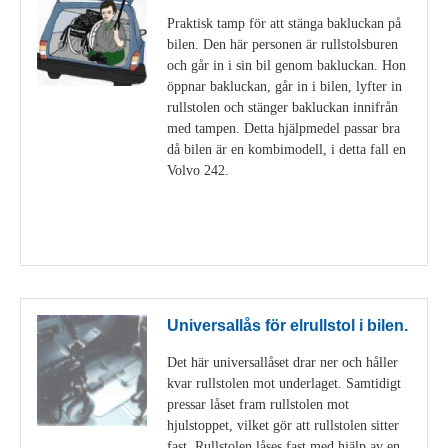
Praktisk tamp för att stänga bakluckan på
bilen. Den här personen är rullstolsburen
och går in i sin bil genom bakluckan. Hon
öppnar bakluckan, går in i bilen, lyfter in
rullstolen och stänger bakluckan innifrån
med tampen. Detta hjälpmedel passar bra
då bilen är en kombimodell, i detta fall en
Volvo 242.
Visa detaljer
Universallås för elrullstol i bilen.
Det här universallåset drar ner och håller
kvar rullstolen mot underlaget. Samtidigt
pressar låset fram rullstolen mot
hjulstoppet, vilket gör att rullstolen sitter
fast. Rullstolen låses fast med hjälp av en