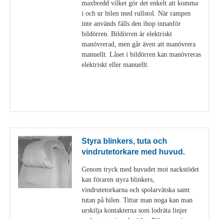
maxbredd vilket gör det enkelt att komma
i och ur bilen med rullstol. När rampen
inte används fälls den ihop innanför
bildörren. Bildörren är elektriskt
manövrerad, men går även att manövrera
manuellt. Låset i bildörren kan manövreras
elektriskt eller manuellt.
Visa detaljer
Styra blinkers, tuta och
vindrutetorkare med huvud.
Genom tryck med huvudet mot nackstödet
kan föraren styra blinkers,
vindrutetorkarna och spolarvätska samt
tutan på bilen. Tittar man noga kan man
urskilja kontakterna som lodräta linjer