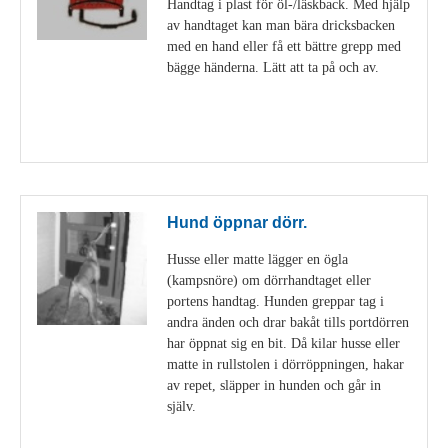
Handtag i plast för öl-/läskback. Med hjälp
av handtaget kan man bära dricksbacken
med en hand eller få ett bättre grepp med
bägge händerna. Lätt att ta på och av.
Visa detaljer
Hund öppnar dörr.
Husse eller matte lägger en ögla
(kampsnöre) om dörrhandtaget eller
portens handtag. Hunden greppar tag i
andra änden och drar bakåt tills portdörren
har öppnat sig en bit. Då kilar husse eller
matte in rullstolen i dörröppningen, hakar
av repet, släpper in hunden och går in
själv.