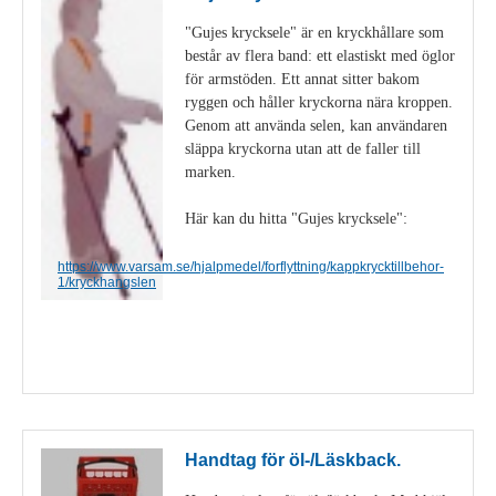
"Gujes krycksele" är en kryckhållare som
består av flera band: ett elastiskt med öglor
för armstöden. Ett annat sitter bakom
ryggen och håller kryckorna nära kroppen.
Genom att använda selen, kan användaren
släppa kryckorna utan att de faller till
marken.
Här kan du hitta "Gujes krycksele":
https://www.varsam.se/hjalpmedel/forflyttning/kappkrycktillbehor-
1/kryckhangslen
Visa detaljer
Handtag för öl-/Läskback.