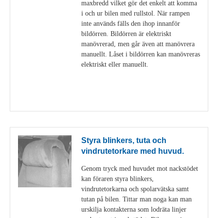
maxbredd vilket gör det enkelt att komma
i och ur bilen med rullstol. När rampen
inte används fälls den ihop innanför
bildörren. Bildörren är elektriskt
manövrerad, men går även att manövrera
manuellt. Låset i bildörren kan manövreras
elektriskt eller manuellt.
Visa detaljer
Styra blinkers, tuta och
vindrutetorkare med huvud.
Genom tryck med huvudet mot nackstödet
kan föraren styra blinkers,
vindrutetorkarna och spolarvätska samt
tutan på bilen. Tittar man noga kan man
urskilja kontakterna som lodräta linjer