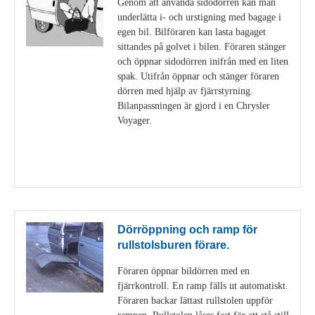
Genom att använda sidodörren kan man
underlätta i- och urstigning med bagage i
egen bil. Bilföraren kan lasta bagaget
sittandes på golvet i bilen. Föraren stänger
och öppnar sidodörren inifrån med en liten
spak. Utifrån öppnar och stänger föraren
dörren med hjälp av fjärrstyrning.
Bilanpassningen är gjord i en Chrysler
Voyager.
Visa detaljer
Dörröppning och ramp för
rullstolsburen förare.
Föraren öppnar bildörren med en
fjärrkontroll. En ramp fälls ut automatiskt.
Föraren backar lättast rullstolen uppför
rampen. Rullstolen låses fast för att stå still