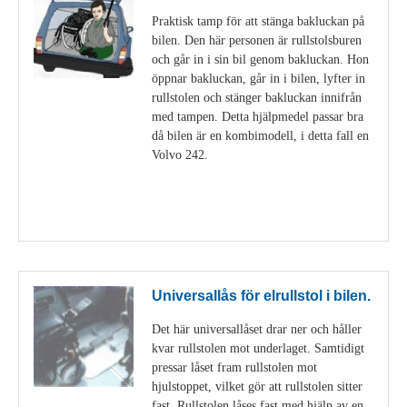
Praktisk tamp för att stänga bakluckan på
bilen. Den här personen är rullstolsburen
och går in i sin bil genom bakluckan. Hon
öppnar bakluckan, går in i bilen, lyfter in
rullstolen och stänger bakluckan innifrån
med tampen. Detta hjälpmedel passar bra
då bilen är en kombimodell, i detta fall en
Volvo 242.
Visa detaljer
Universallås för elrullstol i bilen.
Det här universallåset drar ner och håller
kvar rullstolen mot underlaget. Samtidigt
pressar låset fram rullstolen mot
hjulstoppet, vilket gör att rullstolen sitter
fast. Rullstolen låses fast med hjälp av en