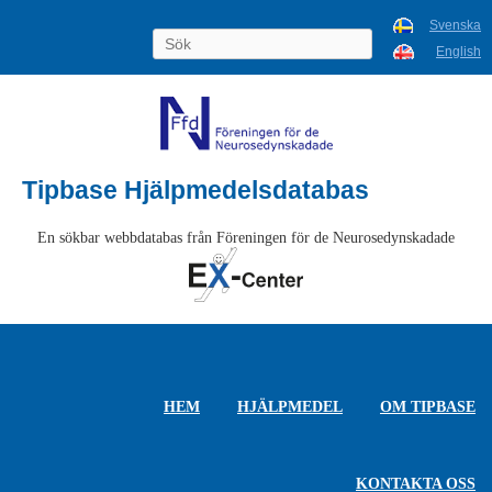
Svenska
English
Tipbase Hjälpmedelsdatabas
En sökbar webbdatabas från Föreningen för de Neurosedynskadade
HEM
HJÄLPMEDEL
OM TIPBASE
KONTAKTA OSS