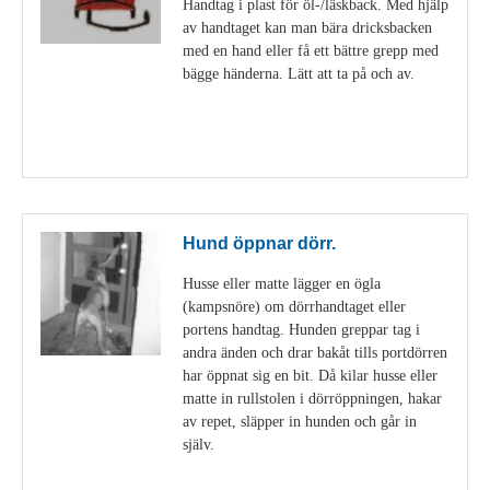
Handtag i plast för öl-/läskback. Med hjälp
av handtaget kan man bära dricksbacken
med en hand eller få ett bättre grepp med
bägge händerna. Lätt att ta på och av.
Visa detaljer
Hund öppnar dörr.
Husse eller matte lägger en ögla
(kampsnöre) om dörrhandtaget eller
portens handtag. Hunden greppar tag i
andra änden och drar bakåt tills portdörren
har öppnat sig en bit. Då kilar husse eller
matte in rullstolen i dörröppningen, hakar
av repet, släpper in hunden och går in
själv.