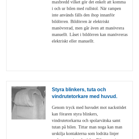
maxbredd vilket gör det enkelt att komma
i och ur bilen med rullstol. När rampen
inte används fälls den ihop innanför
bildörren. Bildörren är elektriskt
manövrerad, men går även att manövrera
manuellt. Låset i bildörren kan manövreras
elektriskt eller manuellt.
Visa detaljer
Styra blinkers, tuta och
vindrutetorkare med huvud.
Genom tryck med huvudet mot nackstödet
kan föraren styra blinkers,
vindrutetorkarna och spolarvätska samt
tutan på bilen. Tittar man noga kan man
urskilja kontakterna som lodräta linjer