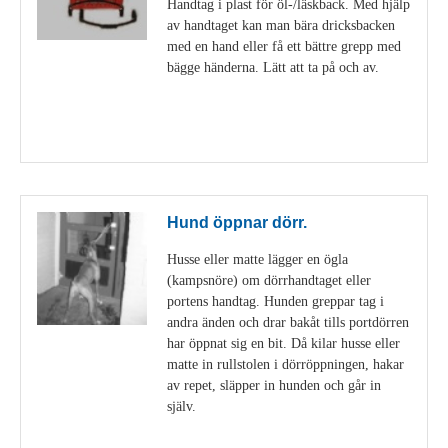
Handtag i plast för öl-/läskback. Med hjälp
av handtaget kan man bära dricksbacken
med en hand eller få ett bättre grepp med
bägge händerna. Lätt att ta på och av.
Visa detaljer
Hund öppnar dörr.
Husse eller matte lägger en ögla
(kampsnöre) om dörrhandtaget eller
portens handtag. Hunden greppar tag i
andra änden och drar bakåt tills portdörren
har öppnat sig en bit. Då kilar husse eller
matte in rullstolen i dörröppningen, hakar
av repet, släpper in hunden och går in
själv.