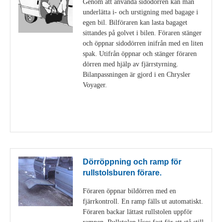
Genom att använda sidodörren kan man
underlätta i- och urstigning med bagage i
egen bil. Bilföraren kan lasta bagaget
sittandes på golvet i bilen. Föraren stänger
och öppnar sidodörren inifrån med en liten
spak. Utifrån öppnar och stänger föraren
dörren med hjälp av fjärrstyrning.
Bilanpassningen är gjord i en Chrysler
Voyager.
Visa detaljer
Dörröppning och ramp för
rullstolsburen förare.
Föraren öppnar bildörren med en
fjärrkontroll. En ramp fälls ut automatiskt.
Föraren backar lättast rullstolen uppför
rampen. Rullstolen låses fast för att stå still