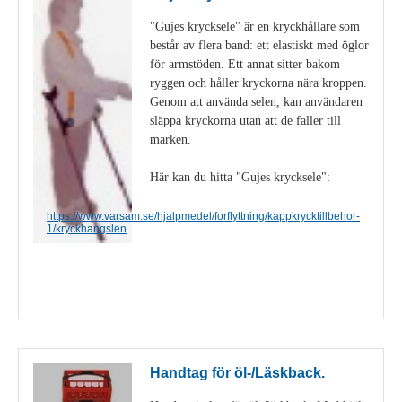
"Gujes krycksele" är en kryckhållare som
består av flera band: ett elastiskt med öglor
för armstöden. Ett annat sitter bakom
ryggen och håller kryckorna nära kroppen.
Genom att använda selen, kan användaren
släppa kryckorna utan att de faller till
marken.
Här kan du hitta "Gujes krycksele":
https://www.varsam.se/hjalpmedel/forflyttning/kappkrycktillbehor-
1/kryckhangslen
Visa detaljer
Handtag för öl-/Läskback.