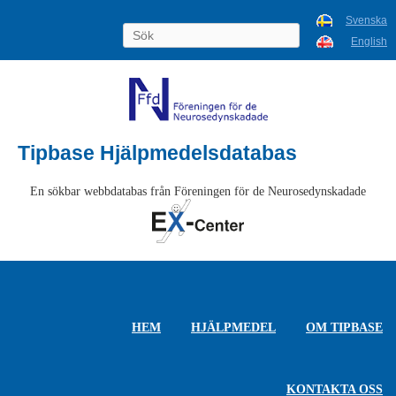
Svenska
English
Tipbase Hjälpmedelsdatabas
En sökbar webbdatabas från Föreningen för de Neurosedynskadade
HEM
HJÄLPMEDEL
OM TIPBASE
KONTAKTA OSS