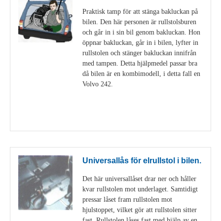
Praktisk tamp för att stänga bakluckan på
bilen. Den här personen är rullstolsburen
och går in i sin bil genom bakluckan. Hon
öppnar bakluckan, går in i bilen, lyfter in
rullstolen och stänger bakluckan innifrån
med tampen. Detta hjälpmedel passar bra
då bilen är en kombimodell, i detta fall en
Volvo 242.
Visa detaljer
Universallås för elrullstol i bilen.
Det här universallåset drar ner och håller
kvar rullstolen mot underlaget. Samtidigt
pressar låset fram rullstolen mot
hjulstoppet, vilket gör att rullstolen sitter
fast. Rullstolen låses fast med hjälp av en