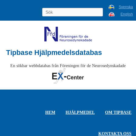
Svenska
English
Tipbase Hjälpmedelsdatabas
En sökbar webbdatabas från Föreningen för de Neurosedynskadade
HEM
HJÄLPMEDEL
OM TIPBASE
KONTAKTA OSS