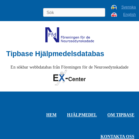
Svenska
English
Tipbase Hjälpmedelsdatabas
En sökbar webbdatabas från Föreningen för de Neurosedynskadade
HEM
HJÄLPMEDEL
OM TIPBASE
KONTAKTA OSS