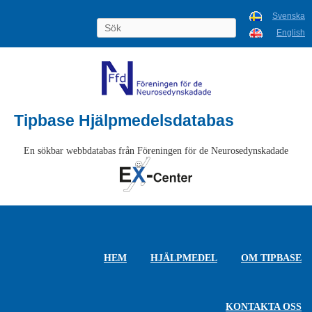
Svenska
English
Tipbase Hjälpmedelsdatabas
En sökbar webbdatabas från Föreningen för de Neurosedynskadade
HEM
HJÄLPMEDEL
OM TIPBASE
KONTAKTA OSS