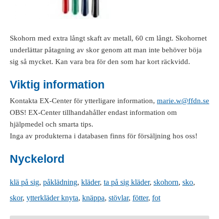
Skohorn med extra långt skaft av metall, 60 cm långt. Skohornet
underlättar påtagning av skor genom att man inte behöver böja
sig så mycket. Kan vara bra för den som har kort räckvidd.
Viktig information
Kontakta EX-Center för ytterligare information,
marie.w@ffdn.se
OBS! EX-Center tillhandahåller endast information om
hjälpmedel och smarta tips.
Inga av produkterna i databasen finns för försäljning hos oss!
Nyckelord
klä på sig
,
påklädning
,
kläder
,
ta på sig kläder
,
skohorn
,
sko
,
skor
,
ytterkläder knyta
,
knäppa
,
stövlar
,
fötter
,
fot