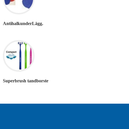
AntihalkunderLägg.
Superbrush tandborste