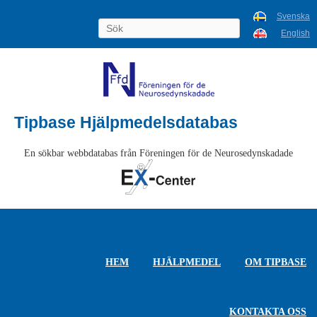
Svenska
English
Tipbase Hjälpmedelsdatabas
En sökbar webbdatabas från Föreningen för de Neurosedynskadade
HEM
HJÄLPMEDEL
OM TIPBASE
KONTAKTA OSS