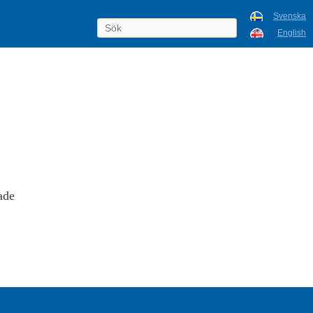
Svenska
English
ade