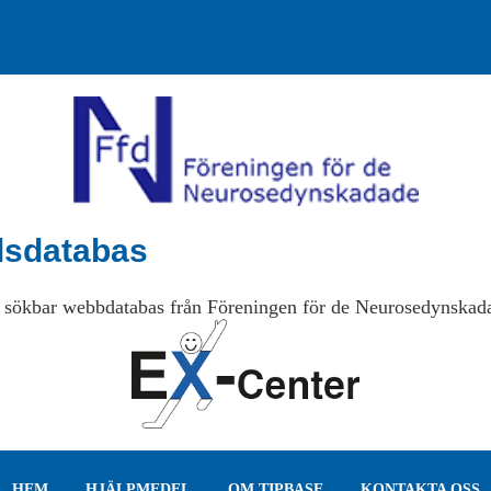
lsdatabas
 sökbar webbdatabas från Föreningen för de Neurosedynskad
HEM
HJÄLPMEDEL
OM TIPBASE
KONTAKTA OSS