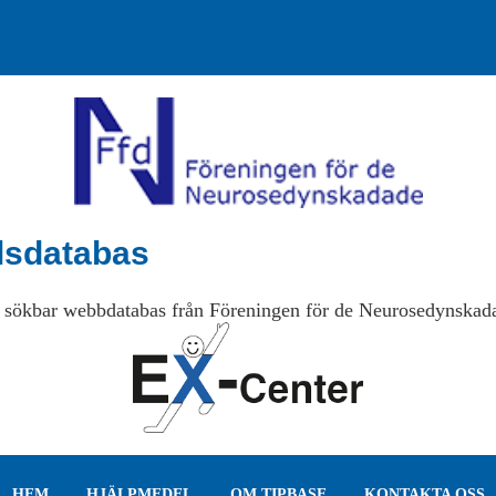
lsdatabas
 sökbar webbdatabas från Föreningen för de Neurosedynskad
HEM
HJÄLPMEDEL
OM TIPBASE
KONTAKTA OSS