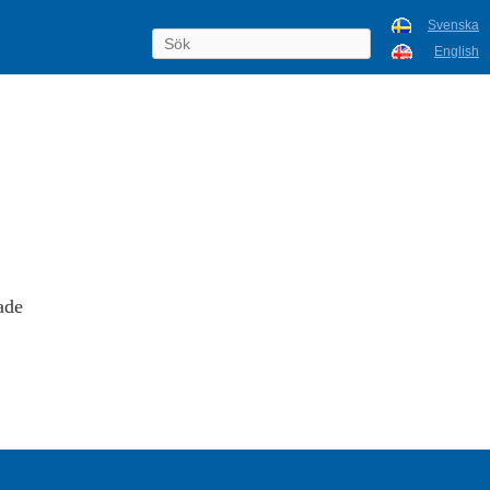
Svenska
English
ade