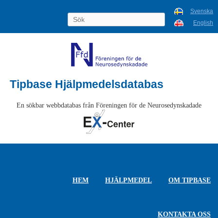
Svenska
English
Tipbase Hjälpmedelsdatabas
En sökbar webbdatabas från Föreningen för de Neurosedynskadade
HEM
HJÄLPMEDEL
OM TIPBASE
KONTAKTA OSS