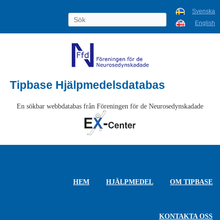
Svenska
English
Tipbase Hjälpmedelsdatabas
En sökbar webbdatabas från Föreningen för de Neurosedynskadade
HEM
HJÄLPMEDEL
OM TIPBASE
KONTAKTA OSS