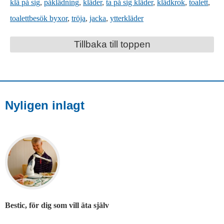
klä på sig
,
påklädning
,
kläder
,
ta på sig kläder
,
klädkrok
,
toalett
,
toalettbesök byxor
,
tröja
,
jacka
,
ytterkläder
Tillbaka till toppen
Nyligen inlagt
Bestic, för dig som vill äta själv