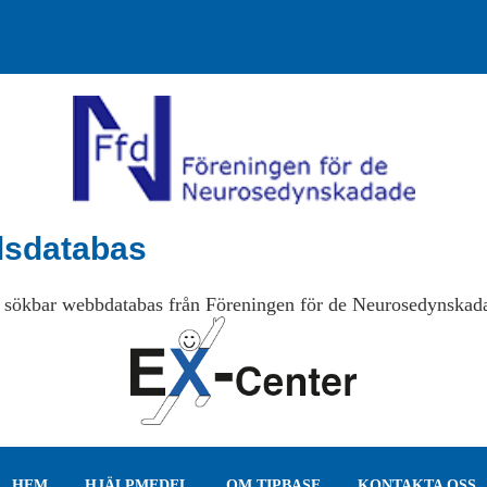
lsdatabas
 sökbar webbdatabas från Föreningen för de Neurosedynskad
HEM
HJÄLPMEDEL
OM TIPBASE
KONTAKTA OSS