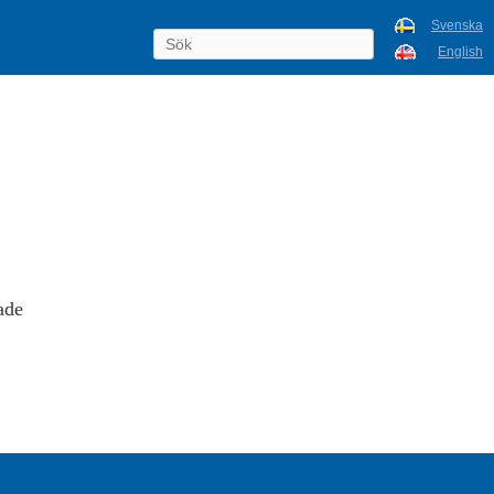
Svenska
English
ade