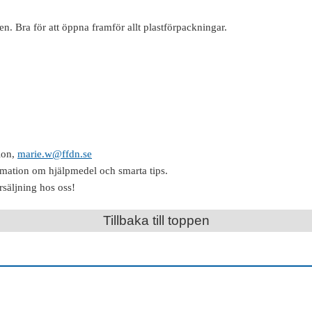
. Bra för att öppna framför allt plastförpackningar.
ion,
marie.w@ffdn.se
rmation om hjälpmedel och smarta tips.
rsäljning hos oss!
Tillbaka till toppen