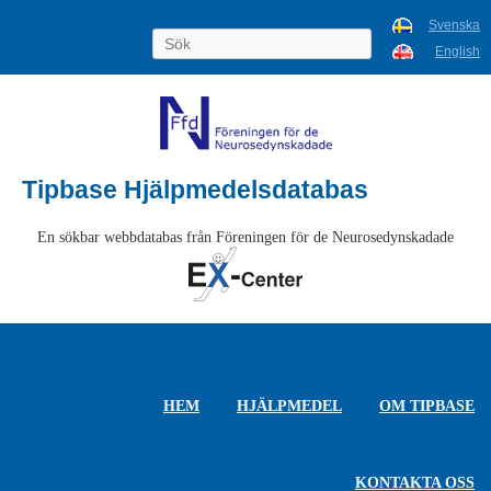
Svenska
English
Tipbase Hjälpmedelsdatabas
En sökbar webbdatabas från Föreningen för de Neurosedynskadade
HEM
HJÄLPMEDEL
OM TIPBASE
KONTAKTA OSS