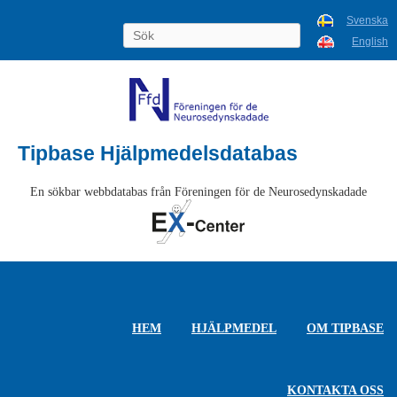
Svenska
English
Tipbase Hjälpmedelsdatabas
En sökbar webbdatabas från Föreningen för de Neurosedynskadade
HEM
HJÄLPMEDEL
OM TIPBASE
KONTAKTA OSS