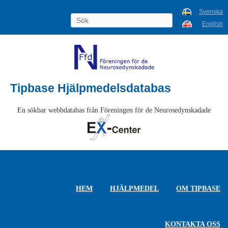
Svenska
English
Tipbase Hjälpmedelsdatabas
En sökbar webbdatabas från Föreningen för de Neurosedynskadade
HEM
HJÄLPMEDEL
OM TIPBASE
KONTAKTA OSS