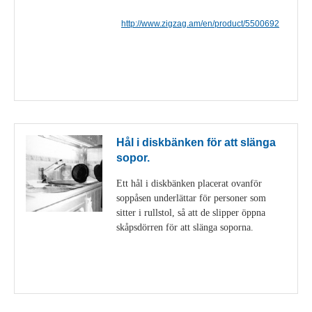
http://www.zigzag.am/en/product/5500692
Visa detaljer
Hål i diskbänken för att slänga
sopor.
Ett hål i diskbänken placerat ovanför
soppåsen underlättar för personer som
sitter i rullstol, så att de slipper öppna
skåpsdörren för att slänga soporna.
Visa detaljer