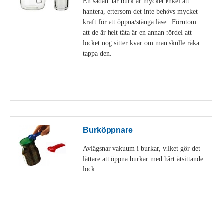
En sådan här burk är mycket enkel att
hantera, eftersom det inte behövs mycket
kraft för att öppna/stänga låset. Förutom
att de är helt täta är en annan fördel att
locket nog sitter kvar om man skulle råka
tappa den.
Visa detaljer
Burköppnare
Avlägsnar vakuum i burkar, vilket gör det
lättare att öppna burkar med hårt åtsittande
lock.