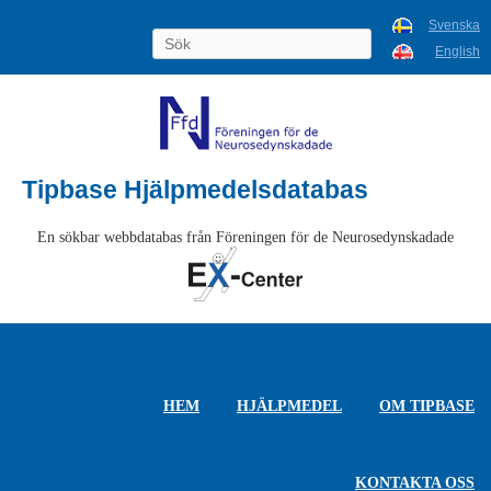
Svenska
English
Tipbase Hjälpmedelsdatabas
En sökbar webbdatabas från Föreningen för de Neurosedynskadade
HEM
HJÄLPMEDEL
OM TIPBASE
KONTAKTA OSS