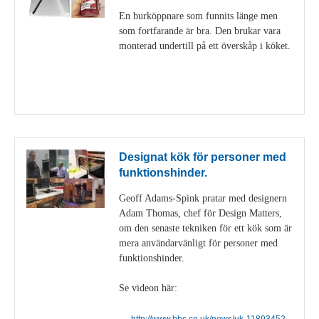
En burköppnare som funnits länge men
som fortfarande är bra. Den brukar vara
monterad undertill på ett överskåp i köket.
Visa detaljer
Designat kök för personer med
funktionshinder.
Geoff Adams-Spink pratar med designern
Adam Thomas, chef för Design Matters,
om den senaste tekniken för ett kök som är
mera användarvänligt för personer med
funktionshinder.
Se videon här:
http://www.bbc.co.uk/news/uk-11893452