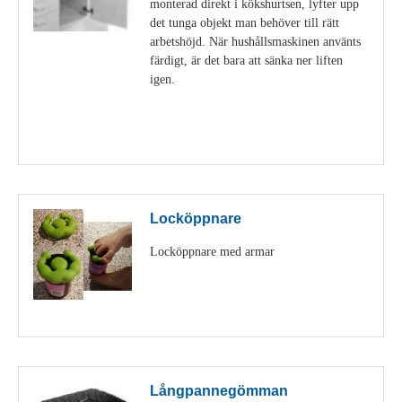
monterad direkt i kökshurtsen, lyfter upp
det tunga objekt man behöver till rätt
arbetshöjd. När hushållsmaskinen använts
färdigt, är det bara att sänka ner liften
igen.
Visa detaljer
Locköppnare
Locköppnare med armar
Visa detaljer
Långpannegömman