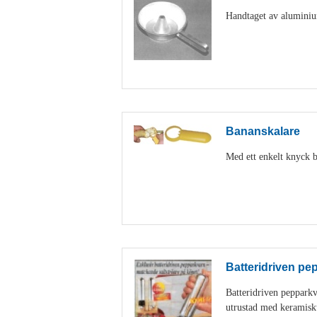
Handtaget av aluminiu
Bananskalare
Med ett enkelt knyck b
Batteridriven pe
Batteridriven peppark
utrustad med keramisk