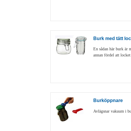
Burk med tätt loc
En sådan här burk är my
annan fördel att locke
Burköppnare
Avlägsnar vakuum i burk