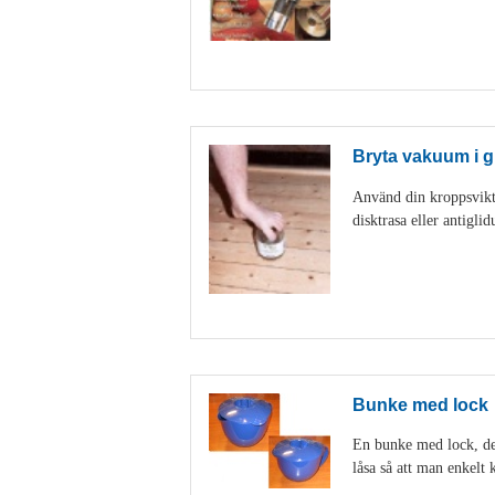
Bryta vakuum i g
Använd din kroppsvikt 
disktrasa eller antigl
Bunke med lock
En bunke med lock, den
låsa så att man enkelt k