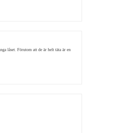
Visa detaljer
ga låset. Förutom att de är helt täta är en
Visa detaljer