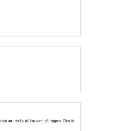
Visa detaljer
Visa detaljer
enom att trycka på knappen på toppen. Den är