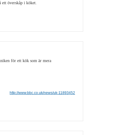
ett överskåp i köket.
Visa detaljer
niken för ett kök som är mera
http://www.bbc.co.uk/news/uk-11893452
Visa detaljer