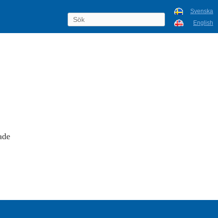
Svenska
English
ade