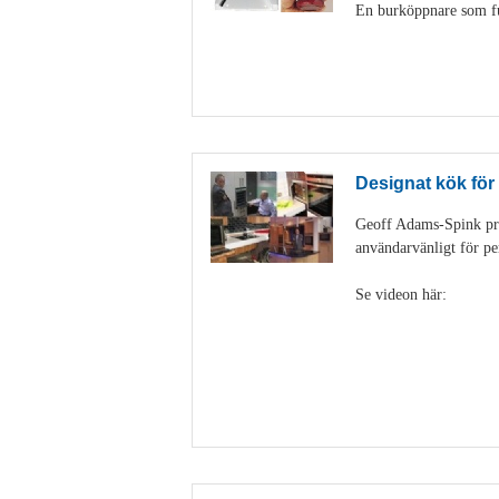
En burköppnare som fun
Designat kök för
Geoff Adams-Spink pra
användarvänligt för pe
Se videon här: