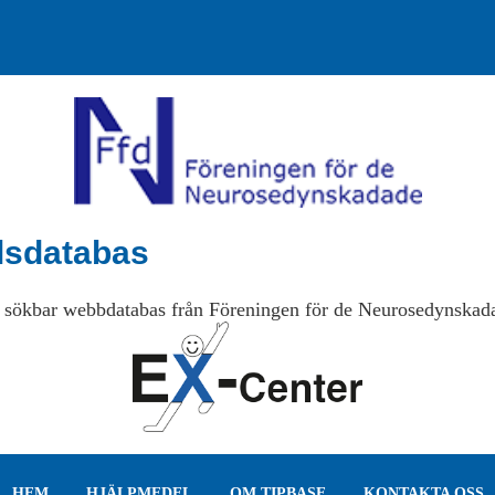
lsdatabas
 sökbar webbdatabas från Föreningen för de Neurosedynskad
HEM
HJÄLPMEDEL
OM TIPBASE
KONTAKTA OSS