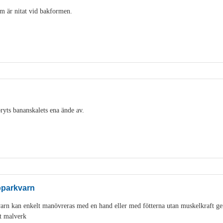
m är nitat vid bakformen.
ryts bananskalets ena ände av.
pparkvarn
varn kan enkelt manövreras med en hand eller med fötterna utan muskelkraft g
t malverk