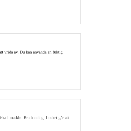
Visa detaljer
att vrida av. Du kan använda en fuktig
Visa detaljer
ska i maskin. Bra handtag. Locket går att