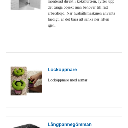
monterad direkt i kökshurtsen, lyfter upp
det tunga objekt man behöver till rätt
arbetshöjd. När hushållsmaskinen använts
färdigt, är det bara att sänka ner liften
igen.
Visa detaljer
Locköppnare
Locköppnare med armar
Visa detaljer
Långpannegömman