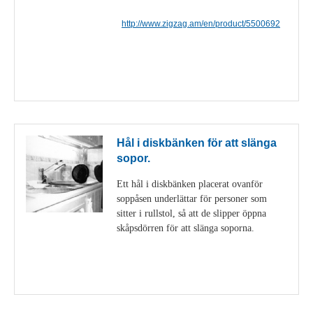
http://www.zigzag.am/en/product/5500692
Visa detaljer
Hål i diskbänken för att slänga
sopor.
Ett hål i diskbänken placerat ovanför
soppåsen underlättar för personer som
sitter i rullstol, så att de slipper öppna
skåpsdörren för att slänga soporna.
Visa detaljer