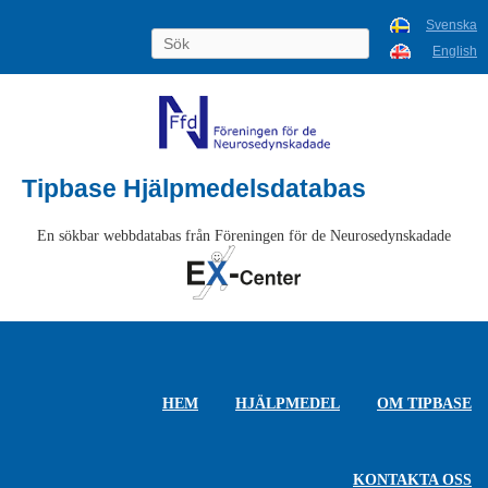
Svenska
English
Tipbase Hjälpmedelsdatabas
En sökbar webbdatabas från Föreningen för de Neurosedynskadade
HEM
HJÄLPMEDEL
OM TIPBASE
KONTAKTA OSS