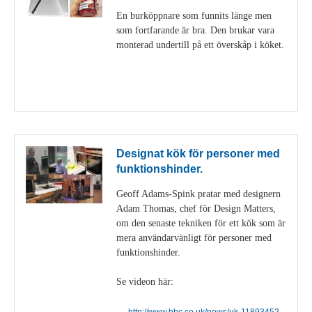
En burköppnare som funnits länge men
som fortfarande är bra. Den brukar vara
monterad undertill på ett överskåp i köket.
Visa detaljer
Designat kök för personer med
funktionshinder.
Geoff Adams-Spink pratar med designern
Adam Thomas, chef för Design Matters,
om den senaste tekniken för ett kök som är
mera användarvänligt för personer med
funktionshinder.
Se videon här:
http://www.bbc.co.uk/news/uk-11893452