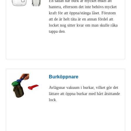
En sådan här burk är mycket enkel att
hantera, eftersom det inte behövs mycket
kraft för att öppna/stänga låset. Förutom
att de är helt täta är en annan fördel att
locket nog sitter kvar om man skulle råka
tappa den.
Visa detaljer
Burköppnare
Avlägsnar vakuum i burkar, vilket gör det
lättare att öppna burkar med hårt åtsittande
lock.