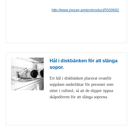
http://www.zigzag.am/en/product/5500692
Visa detaljer
Hål i diskbänken för att slänga
sopor.
Ett hål i diskbänken placerat ovanför
soppåsen underlättar för personer som
sitter i rullstol, så att de slipper öppna
skåpsdörren för att slänga soporna.
Visa detaljer