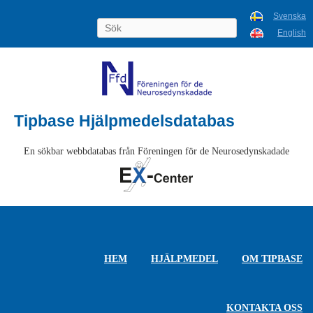
Svenska
English
Tipbase Hjälpmedelsdatabas
En sökbar webbdatabas från Föreningen för de Neurosedynskadade
HEM
HJÄLPMEDEL
OM TIPBASE
KONTAKTA OSS