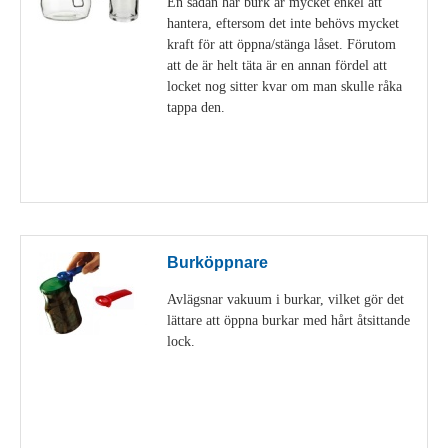
En sådan här burk är mycket enkel att
hantera, eftersom det inte behövs mycket
kraft för att öppna/stänga låset. Förutom
att de är helt täta är en annan fördel att
locket nog sitter kvar om man skulle råka
tappa den.
Visa detaljer
Burköppnare
Avlägsnar vakuum i burkar, vilket gör det
lättare att öppna burkar med hårt åtsittande
lock.