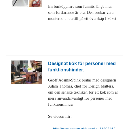
En burköppnare som funnits länge men
som fortfarande är bra. Den brukar vara
monterad undertill på ett överskåp i köket.
Visa detaljer
Designat kök för personer med
funktionshinder.
Geoff Adams-Spink pratar med designern
Adam Thomas, chef för Design Matters,
om den senaste tekniken för ett kök som är
mera användarvänligt för personer med
funktionshinder.
Se videon här:
http://www.bbc.co.uk/news/uk-11893452