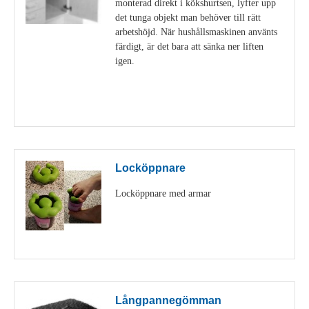
monterad direkt i kökshurtsen, lyfter upp
det tunga objekt man behöver till rätt
arbetshöjd. När hushållsmaskinen använts
färdigt, är det bara att sänka ner liften
igen.
Visa detaljer
Locköppnare
Locköppnare med armar
Visa detaljer
Långpannegömman