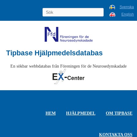
Svenska
English
Tipbase Hjälpmedelsdatabas
En sökbar webbdatabas från Föreningen för de Neurosedynskadade
HEM
HJÄLPMEDEL
OM TIPBASE
KONTAKTA OSS