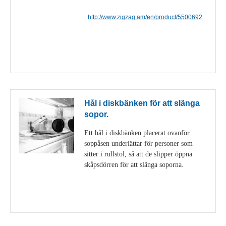
http://www.zigzag.am/en/product/5500692
Visa detaljer
Hål i diskbänken för att slänga
sopor.
Ett hål i diskbänken placerat ovanför
soppåsen underlättar för personer som
sitter i rullstol, så att de slipper öppna
skåpsdörren för att slänga soporna.
Visa detaljer