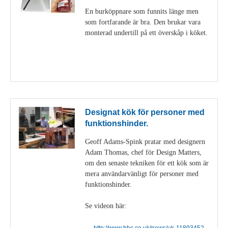
En burköppnare som funnits länge men
som fortfarande är bra. Den brukar vara
monterad undertill på ett överskåp i köket.
Visa detaljer
Designat kök för personer med
funktionshinder.
Geoff Adams-Spink pratar med designern
Adam Thomas, chef för Design Matters,
om den senaste tekniken för ett kök som är
mera användarvänligt för personer med
funktionshinder.
Se videon här:
http://www.bbc.co.uk/news/uk-11893452