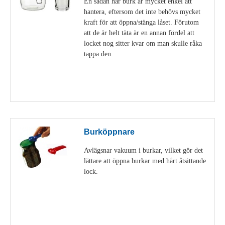
En sådan här burk är mycket enkel att
hantera, eftersom det inte behövs mycket
kraft för att öppna/stänga låset. Förutom
att de är helt täta är en annan fördel att
locket nog sitter kvar om man skulle råka
tappa den.
Visa detaljer
Burköppnare
Avlägsnar vakuum i burkar, vilket gör det
lättare att öppna burkar med hårt åtsittande
lock.