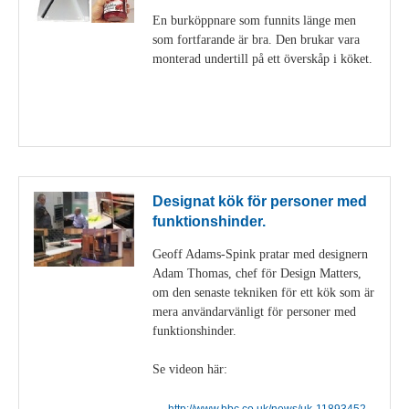
En burköppnare som funnits länge men
som fortfarande är bra. Den brukar vara
monterad undertill på ett överskåp i köket.
Visa detaljer
Designat kök för personer med
funktionshinder.
Geoff Adams-Spink pratar med designern
Adam Thomas, chef för Design Matters,
om den senaste tekniken för ett kök som är
mera användarvänligt för personer med
funktionshinder.
Se videon här:
http://www.bbc.co.uk/news/uk-11893452