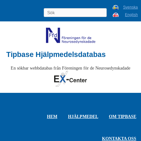
Svenska
English
Tipbase Hjälpmedelsdatabas
En sökbar webbdatabas från Föreningen för de Neurosedynskadade
HEM
HJÄLPMEDEL
OM TIPBASE
KONTAKTA OSS