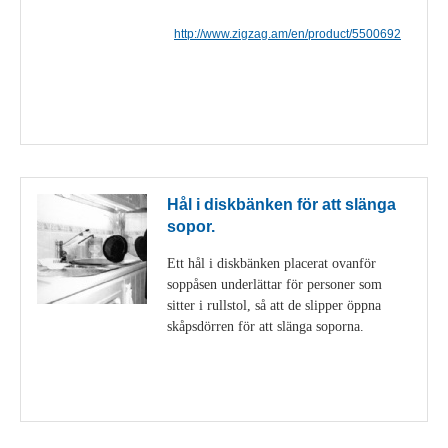
http://www.zigzag.am/en/product/5500692
Visa detaljer
Hål i diskbänken för att slänga
sopor.
Ett hål i diskbänken placerat ovanför
soppåsen underlättar för personer som
sitter i rullstol, så att de slipper öppna
skåpsdörren för att slänga soporna.
Visa detaljer