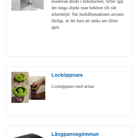
monterad direkt i kökshurtsen, lyfter upp
det tunga objekt man behöver till rätt
arbetshöjd. När hushållsmaskinen använts
färdigt, är det bara att sänka ner liften
igen.
Visa detaljer
Locköppnare
Locköppnare med armar
Visa detaljer
Långpannegömman