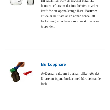
En sådan här burk är mycket enkel att
hantera, eftersom det inte behövs mycket
kraft för att öppna/stänga låset. Förutom
att de är helt täta är en annan fördel att
locket nog sitter kvar om man skulle råka
tappa den.
Visa detaljer
Burköppnare
Avlägsnar vakuum i burkar, vilket gör det
lättare att öppna burkar med hårt åtsittande
lock.