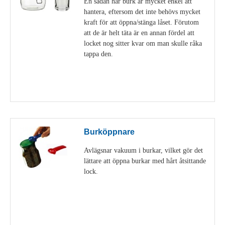
En sådan här burk är mycket enkel att
hantera, eftersom det inte behövs mycket
kraft för att öppna/stänga låset. Förutom
att de är helt täta är en annan fördel att
locket nog sitter kvar om man skulle råka
tappa den.
Visa detaljer
Burköppnare
Avlägsnar vakuum i burkar, vilket gör det
lättare att öppna burkar med hårt åtsittande
lock.