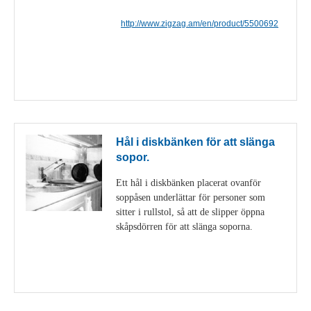
http://www.zigzag.am/en/product/5500692
Visa detaljer
Hål i diskbänken för att slänga
sopor.
Ett hål i diskbänken placerat ovanför
soppåsen underlättar för personer som
sitter i rullstol, så att de slipper öppna
skåpsdörren för att slänga soporna.
Visa detaljer