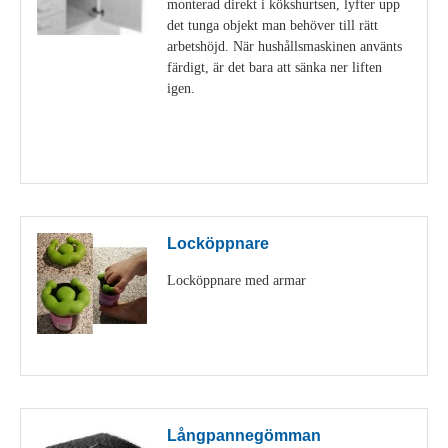
monterad direkt i kökshurtsen, lyfter upp
det tunga objekt man behöver till rätt
arbetshöjd. När hushållsmaskinen använts
färdigt, är det bara att sänka ner liften
igen.
Visa detaljer
Locköppnare
Locköppnare med armar
Visa detaljer
Långpannegömman