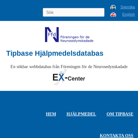
Svenska
English
Tipbase Hjälpmedelsdatabas
En sökbar webbdatabas från Föreningen för de Neurosedynskadade
HEM
HJÄLPMEDEL
OM TIPBASE
KONTAKTA OSS