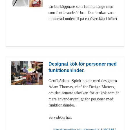
En burköppnare som funnits länge men
som fortfarande är bra. Den brukar vara
monterad undertill på ett överskåp i köket.
Visa detaljer
Designat kök för personer med
funktionshinder.
Geoff Adams-Spink pratar med designern
Adam Thomas, chef för Design Matters,
om den senaste tekniken för ett kök som är
mera användarvänligt för personer med
funktionshinder.
Se videon här:
http://www.bbc.co.uk/news/uk-11893452