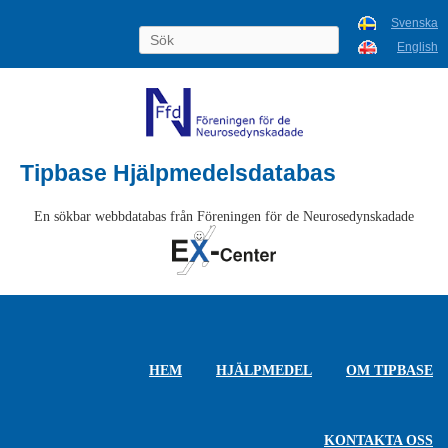
Svenska
English
Tipbase Hjälpmedelsdatabas
En sökbar webbdatabas från Föreningen för de Neurosedynskadade
HEM
HJÄLPMEDEL
OM TIPBASE
KONTAKTA OSS