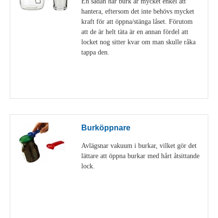
En sådan här burk är mycket enkel att
hantera, eftersom det inte behövs mycket
kraft för att öppna/stänga låset. Förutom
att de är helt täta är en annan fördel att
locket nog sitter kvar om man skulle råka
tappa den.
Visa detaljer
Burköppnare
Avlägsnar vakuum i burkar, vilket gör det
lättare att öppna burkar med hårt åtsittande
lock.