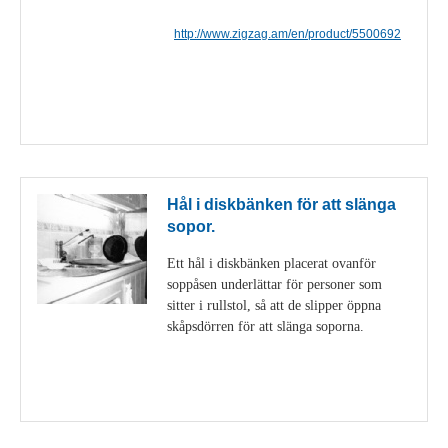
http://www.zigzag.am/en/product/5500692
Visa detaljer
Hål i diskbänken för att slänga
sopor.
Ett hål i diskbänken placerat ovanför
soppåsen underlättar för personer som
sitter i rullstol, så att de slipper öppna
skåpsdörren för att slänga soporna.
Visa detaljer