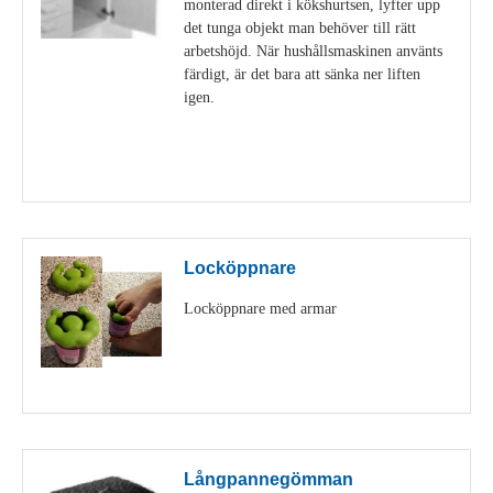
monterad direkt i kökshurtsen, lyfter upp
det tunga objekt man behöver till rätt
arbetshöjd. När hushållsmaskinen använts
färdigt, är det bara att sänka ner liften
igen.
Visa detaljer
Locköppnare
Locköppnare med armar
Visa detaljer
Långpannegömman