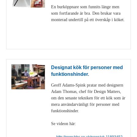
En burköppnare som funnits länge men
som fortfarande är bra. Den brukar vara
monterad undertill på ett överskåp i köket.
Visa detaljer
Designat kök för personer med
funktionshinder.
Geoff Adams-Spink pratar med designern
Adam Thomas, chef för Design Matters,
om den senaste tekniken för ett kök som är
mera användarvänligt för personer med
funktionshinder.
Se videon här:
http://www.bbc.co.uk/news/uk-11893452