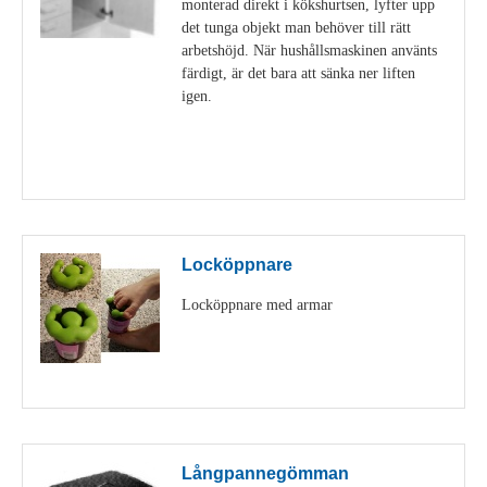
monterad direkt i kökshurtsen, lyfter upp
det tunga objekt man behöver till rätt
arbetshöjd. När hushållsmaskinen använts
färdigt, är det bara att sänka ner liften
igen.
Visa detaljer
Locköppnare
Locköppnare med armar
Visa detaljer
Långpannegömman