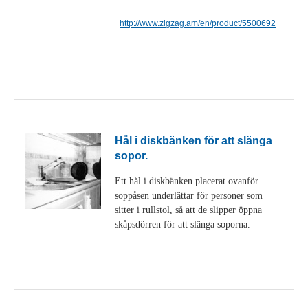
http://www.zigzag.am/en/product/5500692
Visa detaljer
Hål i diskbänken för att slänga
sopor.
Ett hål i diskbänken placerat ovanför
soppåsen underlättar för personer som
sitter i rullstol, så att de slipper öppna
skåpsdörren för att slänga soporna.
Visa detaljer