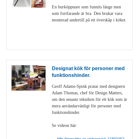
En burköppnare som funnits länge men
som fortfarande är bra. Den brukar vara
monterad undertill på ett överskåp i köket.
Visa detaljer
Designat kök för personer med
funktionshinder.
Geoff Adams-Spink pratar med designern
Adam Thomas, chef för Design Matters,
om den senaste tekniken för ett kök som är
mera användarvänligt för personer med
funktionshinder.
Se videon här:
http://www.bbc.co.uk/news/uk-11893452