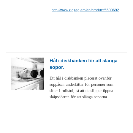
http://www.zigzag.am/en/product/5500692
Visa detaljer
Hål i diskbänken för att slänga
sopor.
Ett hål i diskbänken placerat ovanför
soppåsen underlättar för personer som
sitter i rullstol, så att de slipper öppna
skåpsdörren för att slänga soporna.
Visa detaljer