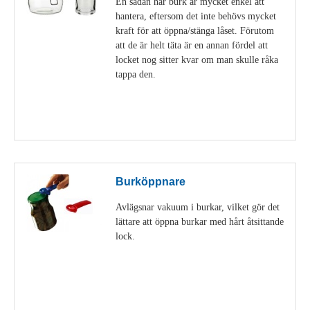
En sådan här burk är mycket enkel att
hantera, eftersom det inte behövs mycket
kraft för att öppna/stänga låset. Förutom
att de är helt täta är en annan fördel att
locket nog sitter kvar om man skulle råka
tappa den.
Visa detaljer
Burköppnare
Avlägsnar vakuum i burkar, vilket gör det
lättare att öppna burkar med hårt åtsittande
lock.