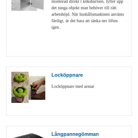
monterad direkt i kökshurtsen, lyfter upp
det tunga objekt man behöver till rätt
arbetshöjd. När hushållsmaskinen använts
färdigt, är det bara att sänka ner liften
igen.
Visa detaljer
Locköppnare
Locköppnare med armar
Visa detaljer
Långpannegömman