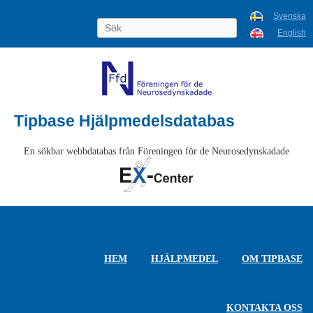
Svenska
English
Tipbase Hjälpmedelsdatabas
En sökbar webbdatabas från Föreningen för de Neurosedynskadade
HEM
HJÄLPMEDEL
OM TIPBASE
KONTAKTA OSS