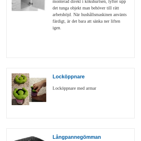
monterad direkt i kökshurtsen, lyfter upp
det tunga objekt man behöver till rätt
arbetshöjd. När hushållsmaskinen använts
färdigt, är det bara att sänka ner liften
igen.
Visa detaljer
Locköppnare
Locköppnare med armar
Visa detaljer
Långpannegömman