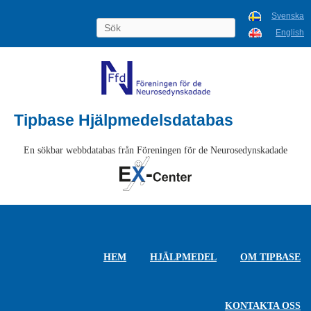
Svenska
English
Tipbase Hjälpmedelsdatabas
En sökbar webbdatabas från Föreningen för de Neurosedynskadade
HEM
HJÄLPMEDEL
OM TIPBASE
KONTAKTA OSS