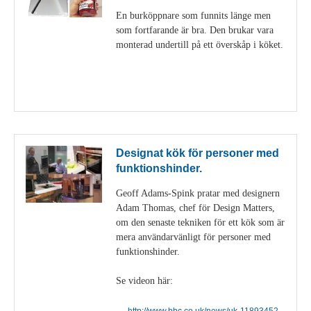
En burköppnare som funnits länge men
som fortfarande är bra. Den brukar vara
monterad undertill på ett överskåp i köket.
Visa detaljer
Designat kök för personer med
funktionshinder.
Geoff Adams-Spink pratar med designern
Adam Thomas, chef för Design Matters,
om den senaste tekniken för ett kök som är
mera användarvänligt för personer med
funktionshinder.
Se videon här:
http://www.bbc.co.uk/news/uk-11893452