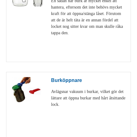
En sådan här burk är mycket enkel att
hantera, eftersom det inte behövs mycket
kraft för att öppna/stänga låset. Förutom
att de är helt täta är en annan fördel att
locket nog sitter kvar om man skulle råka
tappa den.
Visa detaljer
Burköppnare
Avlägsnar vakuum i burkar, vilket gör det
lättare att öppna burkar med hårt åtsittande
lock.