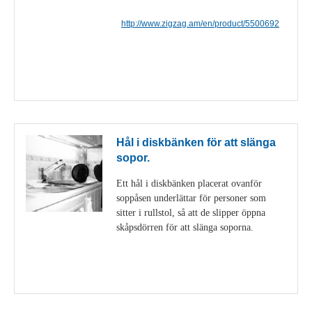
http://www.zigzag.am/en/product/5500692
Visa detaljer
Hål i diskbänken för att slänga
sopor.
Ett hål i diskbänken placerat ovanför
soppåsen underlättar för personer som
sitter i rullstol, så att de slipper öppna
skåpsdörren för att slänga soporna.
Visa detaljer