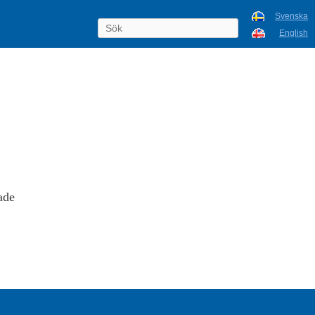
Svenska
English
ade