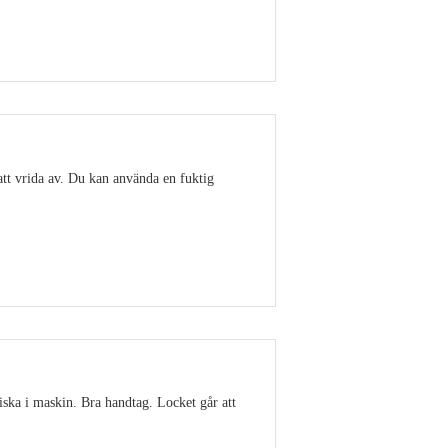
Visa detaljer
att vrida av. Du kan använda en fuktig
Visa detaljer
ska i maskin. Bra handtag. Locket går att