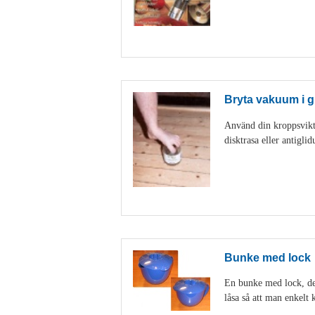
Bryta vakuum i g
Använd din kroppsvikt 
disktrasa eller antigl
Bunke med lock
En bunke med lock, den
låsa så att man enkelt k