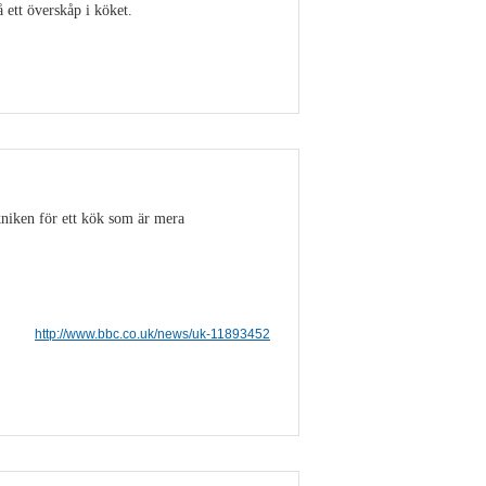
ett överskåp i köket.
Visa detaljer
niken för ett kök som är mera
http://www.bbc.co.uk/news/uk-11893452
Visa detaljer