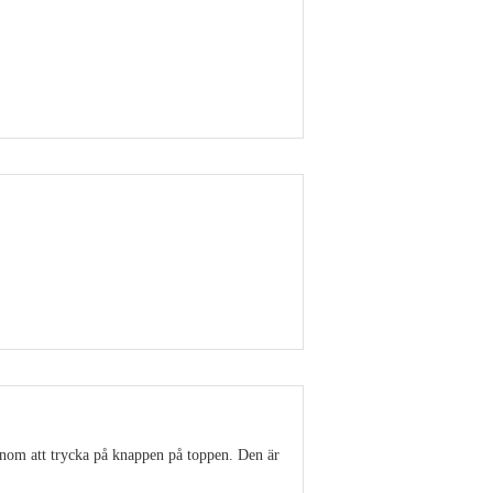
Visa detaljer
Visa detaljer
enom att trycka på knappen på toppen. Den är