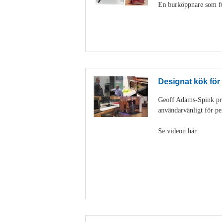
En burköppnare som fun
Designat kök för
Geoff Adams-Spink pra
användarvänligt för pe
Se videon här: