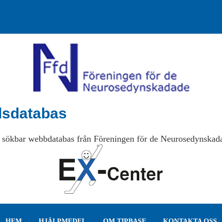
lsdatabas
 sökbar webbdatabas från Föreningen för de Neurosedynskad
HEM
HJÄLPMEDEL
OM TIPBASE
KONTAKTA OSS