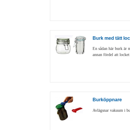
Burk med tätt loc
En sådan här burk är my
annan fördel att locke
Burköppnare
Avlägsnar vakuum i burk