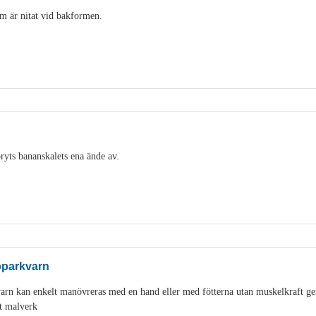
m är nitat vid bakformen.
ryts bananskalets ena ände av.
pparkvarn
varn kan enkelt manövreras med en hand eller med fötterna utan muskelkraft g
t malverk