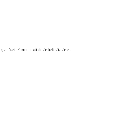
Visa detaljer
ga låset. Förutom att de är helt täta är en
Visa detaljer