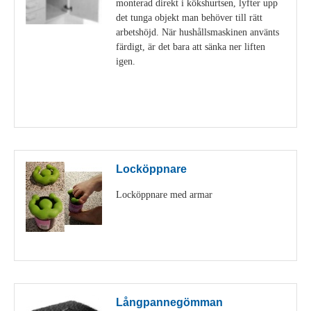
monterad direkt i kökshurtsen, lyfter upp
det tunga objekt man behöver till rätt
arbetshöjd. När hushållsmaskinen använts
färdigt, är det bara att sänka ner liften
igen.
Visa detaljer
Locköppnare
Locköppnare med armar
Visa detaljer
Långpannegömman