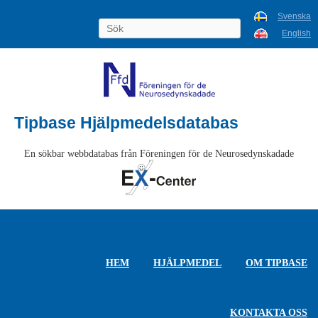
Svenska
English
Tipbase Hjälpmedelsdatabas
En sökbar webbdatabas från Föreningen för de Neurosedynskadade
HEM
HJÄLPMEDEL
OM TIPBASE
KONTAKTA OSS