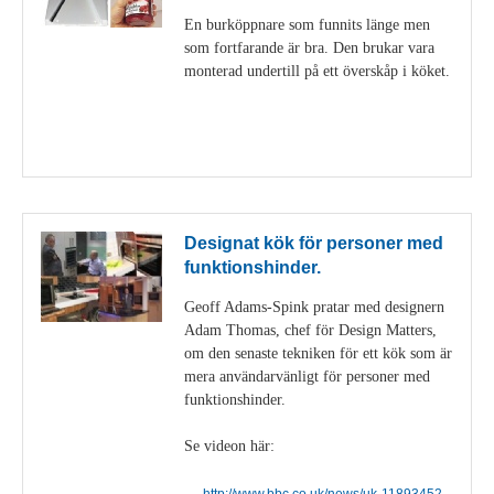
En burköppnare som funnits länge men
som fortfarande är bra. Den brukar vara
monterad undertill på ett överskåp i köket.
Visa detaljer
Designat kök för personer med
funktionshinder.
Geoff Adams-Spink pratar med designern
Adam Thomas, chef för Design Matters,
om den senaste tekniken för ett kök som är
mera användarvänligt för personer med
funktionshinder.
Se videon här:
http://www.bbc.co.uk/news/uk-11893452