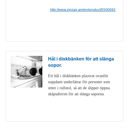
http://www.zigzag.am/en/product/5500692
Visa detaljer
Hål i diskbänken för att slänga
sopor.
Ett hål i diskbänken placerat ovanför
soppåsen underlättar för personer som
sitter i rullstol, så att de slipper öppna
skåpsdörren för att slänga soporna.
Visa detaljer