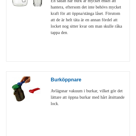
En sådan här burk är mycket enkel att
hantera, eftersom det inte behövs mycket
kraft för att öppna/stänga låset. Förutom
att de är helt täta är en annan fördel att
locket nog sitter kvar om man skulle råka
tappa den.
Visa detaljer
Burköppnare
Avlägsnar vakuum i burkar, vilket gör det
lättare att öppna burkar med hårt åtsittande
lock.