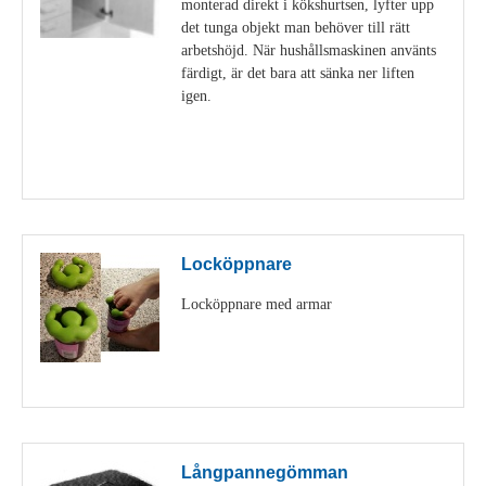
monterad direkt i kökshurtsen, lyfter upp
det tunga objekt man behöver till rätt
arbetshöjd. När hushållsmaskinen använts
färdigt, är det bara att sänka ner liften
igen.
Visa detaljer
Locköppnare
Locköppnare med armar
Visa detaljer
Långpannegömman