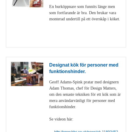
En burköppnare som funnits länge men
som fortfarande är bra. Den brukar vara
monterad undertill på ett överskåp i köket.
Visa detaljer
Designat kök för personer med
funktionshinder.
Geoff Adams-Spink pratar med designern
Adam Thomas, chef för Design Matters,
om den senaste tekniken för ett kök som är
mera användarvänligt för personer med
funktionshinder.
Se videon här:
http://www.bbc.co.uk/news/uk-11893452