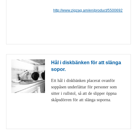
http://www.zigzag.am/en/product/5500692
Visa detaljer
Hål i diskbänken för att slänga
sopor.
Ett hål i diskbänken placerat ovanför
soppåsen underlättar för personer som
sitter i rullstol, så att de slipper öppna
skåpsdörren för att slänga soporna.
Visa detaljer