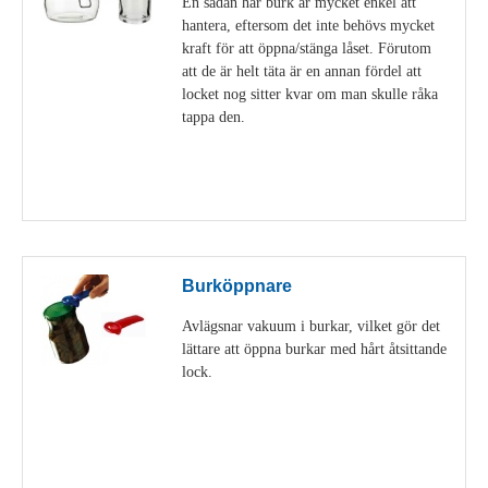
En sådan här burk är mycket enkel att
hantera, eftersom det inte behövs mycket
kraft för att öppna/stänga låset. Förutom
att de är helt täta är en annan fördel att
locket nog sitter kvar om man skulle råka
tappa den.
Visa detaljer
Burköppnare
Avlägsnar vakuum i burkar, vilket gör det
lättare att öppna burkar med hårt åtsittande
lock.