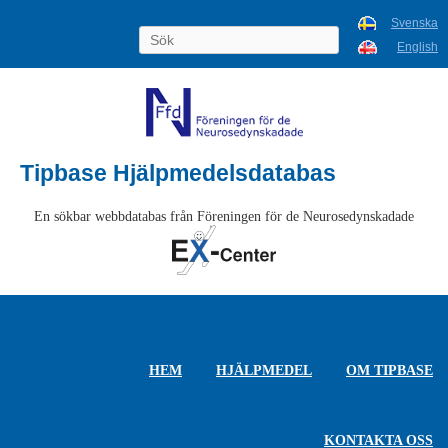
Svenska
English
Tipbase Hjälpmedelsdatabas
En sökbar webbdatabas från Föreningen för de Neurosedynskadade
HEM
HJÄLPMEDEL
OM TIPBASE
KONTAKTA OSS