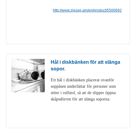
http://www.zigzag.am/en/product/5500692
Visa detaljer
Hål i diskbänken för att slänga
sopor.
Ett hål i diskbänken placerat ovanför
soppåsen underlättar för personer som
sitter i rullstol, så att de slipper öppna
skåpsdörren för att slänga soporna.
Visa detaljer