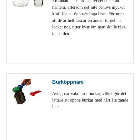
En sådan här burk är mycket enkel att
hantera, eftersom det inte behövs mycket
kraft för att öppna/stänga låset. Förutom
att de är helt täta är en annan fördel att
locket nog sitter kvar om man skulle råka
tappa den.
Visa detaljer
Burköppnare
Avlägsnar vakuum i burkar, vilket gör det
lättare att öppna burkar med hårt åtsittande
lock.