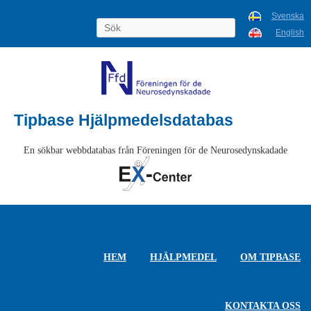
Svenska
English
Tipbase Hjälpmedelsdatabas
En sökbar webbdatabas från Föreningen för de Neurosedynskadade
HEM
HJÄLPMEDEL
OM TIPBASE
KONTAKTA OSS