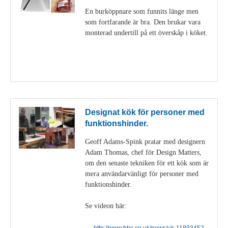
En burköppnare som funnits länge men
som fortfarande är bra. Den brukar vara
monterad undertill på ett överskåp i köket.
Visa detaljer
Designat kök för personer med
funktionshinder.
Geoff Adams-Spink pratar med designern
Adam Thomas, chef för Design Matters,
om den senaste tekniken för ett kök som är
mera användarvänligt för personer med
funktionshinder.
Se videon här:
http://www.bbc.co.uk/news/uk-11893452