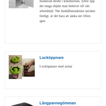
monterad direkt i kökshurtsen, lyfter upp
det tunga objekt man behöver till rätt
arbetshöjd. När hushållsmaskinen använts
färdigt, är det bara att sänka ner liften
igen.
Visa detaljer
Locköppnare
Locköppnare med armar
Visa detaljer
Långpannegömman