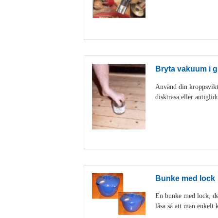
Bryta vakuum i g
Använd din kroppsvikt 
disktrasa eller antigl
Bunke med lock
En bunke med lock, den
låsa så att man enkelt k