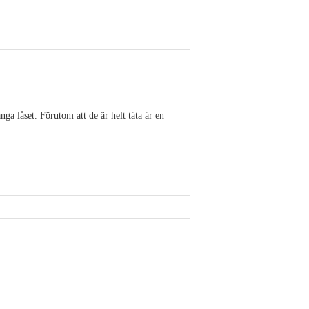
Visa detaljer
ga låset. Förutom att de är helt täta är en
Visa detaljer