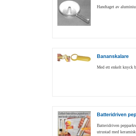
Handtaget av aluminiu
Bananskalare
Med ett enkelt knyck b
Batteridriven pe
Batteridriven peppark
utrustad med keramisk