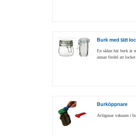
Burk med tätt loc
En sådan här burk är my
annan fördel att locke
Burköppnare
Avlägsnar vakuum i burk