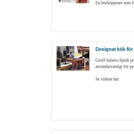
En burköppnare som fun
Designat kök för
Geoff Adams-Spink pra
användarvänligt för pe
Se videon här: