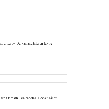
Visa detaljer
att vrida av. Du kan använda en fuktig
Visa detaljer
ska i maskin. Bra handtag. Locket går att