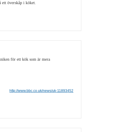
ett överskåp i köket.
Visa detaljer
niken för ett kök som är mera
http://www.bbc.co.uk/news/uk-11893452
Visa detaljer