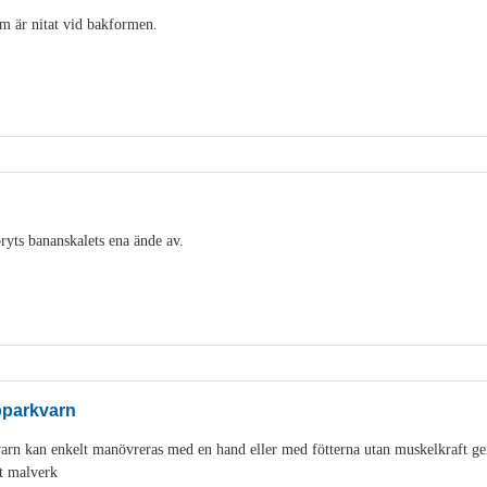
m är nitat vid bakformen.
ryts bananskalets ena ände av.
pparkvarn
varn kan enkelt manövreras med en hand eller med fötterna utan muskelkraft g
t malverk