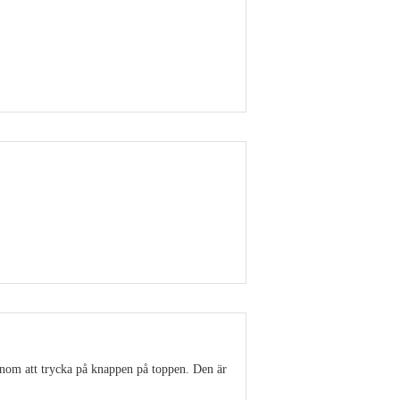
Visa detaljer
Visa detaljer
enom att trycka på knappen på toppen. Den är