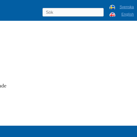
Svenska
English
ade