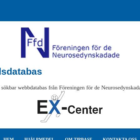
lsdatabas
 sökbar webbdatabas från Föreningen för de Neurosedynskad
HEM
HJÄLPMEDEL
OM TIPBASE
KONTAKTA OSS