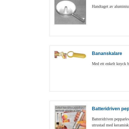
Handtaget av aluminiu
Bananskalare
Med ett enkelt knyck b
Batteridriven pe
Batteridriven peppark
utrustad med keramisk