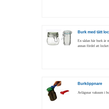
Burk med tätt loc
En sådan här burk är my
annan fördel att locke
Burköppnare
Avlägsnar vakuum i burk