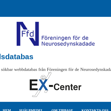
lsdatabas
 sökbar webbdatabas från Föreningen för de Neurosedynskad
HEM
HJÄLPMEDEL
OM TIPBASE
KONTAKTA OSS