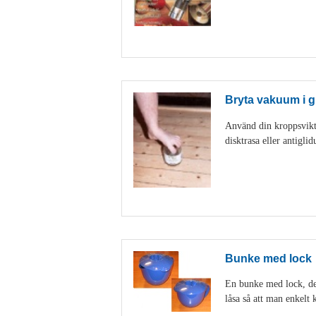
Bryta vakuum i g
Använd din kroppsvikt 
disktrasa eller antigl
Bunke med lock
En bunke med lock, den
låsa så att man enkelt k