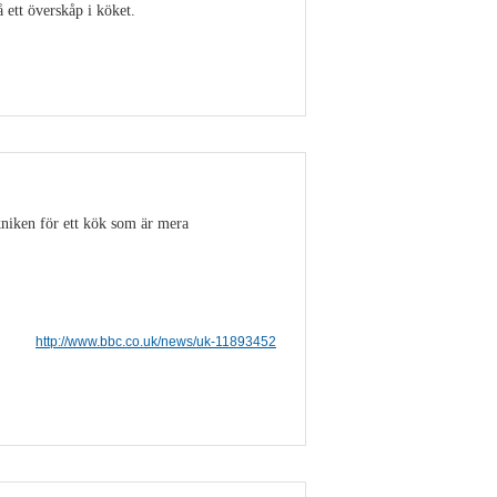
ett överskåp i köket.
Visa detaljer
niken för ett kök som är mera
http://www.bbc.co.uk/news/uk-11893452
Visa detaljer