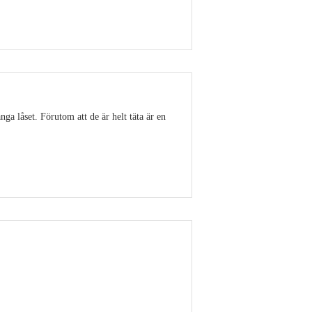
Visa detaljer
ga låset. Förutom att de är helt täta är en
Visa detaljer