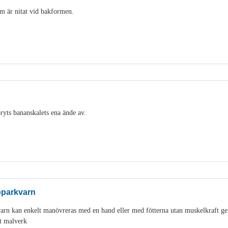
m är nitat vid bakformen.
ryts bananskalets ena ände av.
pparkvarn
varn kan enkelt manövreras med en hand eller med fötterna utan muskelkraft g
t malverk