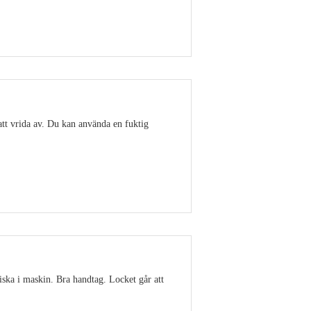
Visa detaljer
att vrida av. Du kan använda en fuktig
Visa detaljer
ska i maskin. Bra handtag. Locket går att