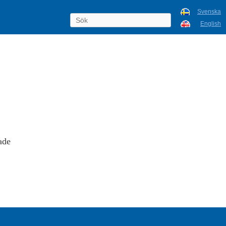
Svenska
English
ade