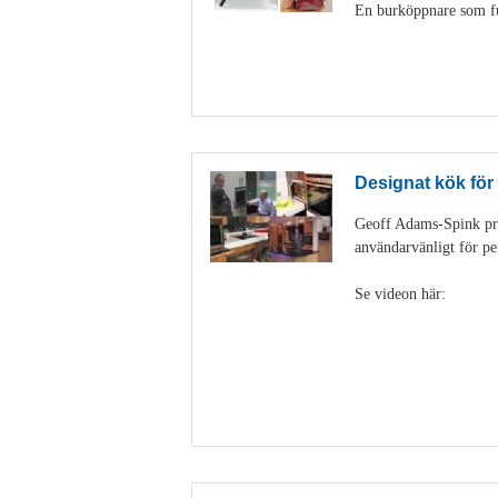
En burköppnare som fun
Designat kök för
Geoff Adams-Spink pra
användarvänligt för pe
Se videon här: