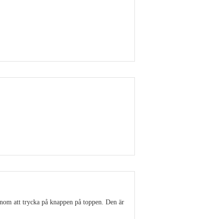
Visa detaljer
Visa detaljer
enom att trycka på knappen på toppen. Den är