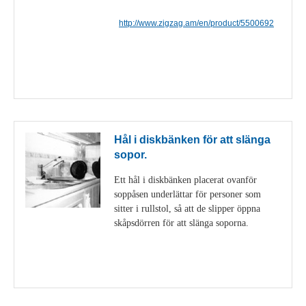
http://www.zigzag.am/en/product/5500692
Visa detaljer
Hål i diskbänken för att slänga
sopor.
Ett hål i diskbänken placerat ovanför
soppåsen underlättar för personer som
sitter i rullstol, så att de slipper öppna
skåpsdörren för att slänga soporna.
Visa detaljer