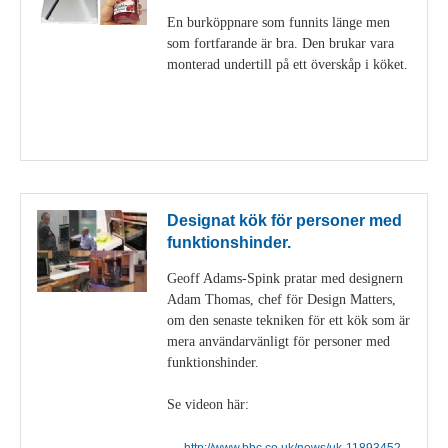
En burköppnare som funnits länge men
som fortfarande är bra. Den brukar vara
monterad undertill på ett överskåp i köket.
Visa detaljer
Designat kök för personer med
funktionshinder.
Geoff Adams-Spink pratar med designern
Adam Thomas, chef för Design Matters,
om den senaste tekniken för ett kök som är
mera användarvänligt för personer med
funktionshinder.
Se videon här:
http://www.bbc.co.uk/news/uk-11893452