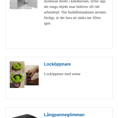
monterad direkt i kökshurtsen, lyfter upp
det tunga objekt man behöver till rätt
arbetshöjd. När hushållsmaskinen använts
färdigt, är det bara att sänka ner liften
igen.
Visa detaljer
Locköppnare
Locköppnare med armar
Visa detaljer
Långpannegömman