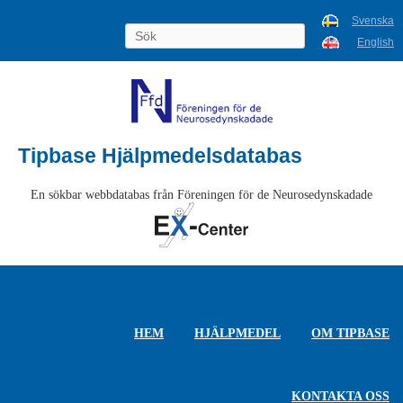
Svenska
English
Tipbase Hjälpmedelsdatabas
En sökbar webbdatabas från Föreningen för de Neurosedynskadade
HEM
HJÄLPMEDEL
OM TIPBASE
KONTAKTA OSS