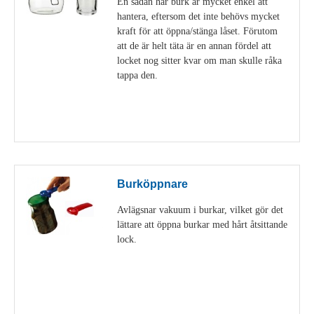
En sådan här burk är mycket enkel att
hantera, eftersom det inte behövs mycket
kraft för att öppna/stänga låset. Förutom
att de är helt täta är en annan fördel att
locket nog sitter kvar om man skulle råka
tappa den.
Visa detaljer
Burköppnare
Avlägsnar vakuum i burkar, vilket gör det
lättare att öppna burkar med hårt åtsittande
lock.