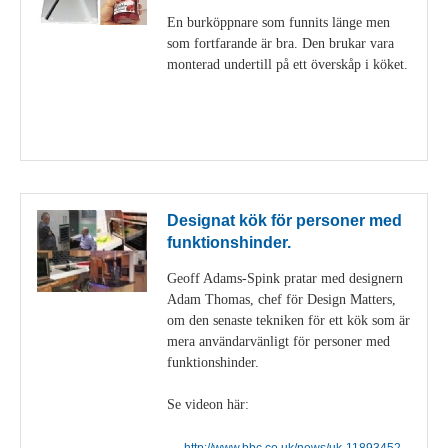
En burköppnare som funnits länge men
som fortfarande är bra. Den brukar vara
monterad undertill på ett överskåp i köket.
Visa detaljer
Designat kök för personer med
funktionshinder.
Geoff Adams-Spink pratar med designern
Adam Thomas, chef för Design Matters,
om den senaste tekniken för ett kök som är
mera användarvänligt för personer med
funktionshinder.
Se videon här:
http://www.bbc.co.uk/news/uk-11893452