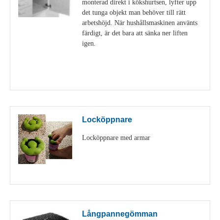
monterad direkt i kökshurtsen, lyfter upp
det tunga objekt man behöver till rätt
arbetshöjd. När hushållsmaskinen använts
färdigt, är det bara att sänka ner liften
igen.
Visa detaljer
Locköppnare
Locköppnare med armar
Visa detaljer
Långpannegömman