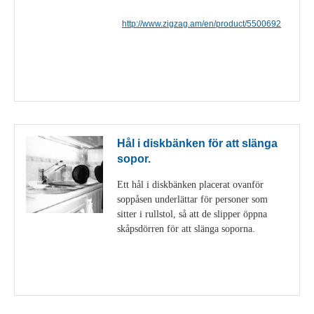
http://www.zigzag.am/en/product/5500692
Visa detaljer
Hål i diskbänken för att slänga
sopor.
Ett hål i diskbänken placerat ovanför
soppåsen underlättar för personer som
sitter i rullstol, så att de slipper öppna
skåpsdörren för att slänga soporna.
Visa detaljer