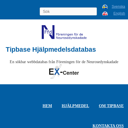
Svenska
English
Tipbase Hjälpmedelsdatabas
En sökbar webbdatabas från Föreningen för de Neurosedynskadade
HEM
HJÄLPMEDEL
OM TIPBASE
KONTAKTA OSS