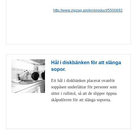
http://www.zigzag.am/en/product/5500692
Visa detaljer
Hål i diskbänken för att slänga
sopor.
Ett hål i diskbänken placerat ovanför
soppåsen underlättar för personer som
sitter i rullstol, så att de slipper öppna
skåpsdörren för att slänga soporna.
Visa detaljer