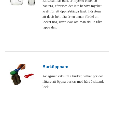
En sådan här burk är mycket enkel att
hantera, eftersom det inte behövs mycket
kraft för att öppna/stänga låset. Förutom
att de är helt täta är en annan fördel att
locket nog sitter kvar om man skulle råka
tappa den.
Visa detaljer
Burköppnare
Avlägsnar vakuum i burkar, vilket gör det
lättare att öppna burkar med hårt åtsittande
lock.