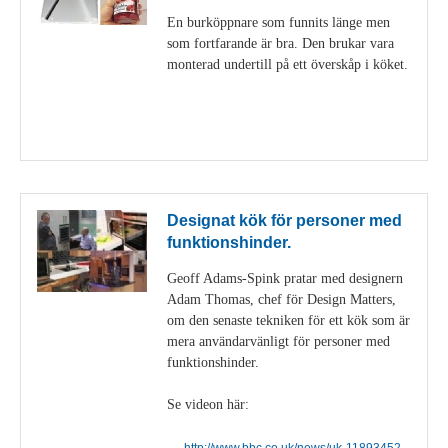
En burköppnare som funnits länge men
som fortfarande är bra. Den brukar vara
monterad undertill på ett överskåp i köket.
Visa detaljer
Designat kök för personer med
funktionshinder.
Geoff Adams-Spink pratar med designern
Adam Thomas, chef för Design Matters,
om den senaste tekniken för ett kök som är
mera användarvänligt för personer med
funktionshinder.
Se videon här:
http://www.bbc.co.uk/news/uk-11893452