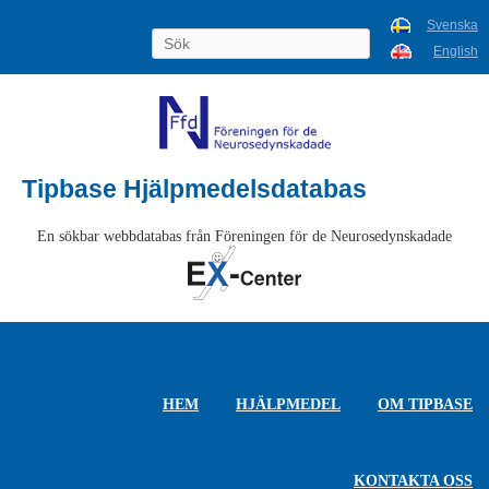
Svenska
English
Tipbase Hjälpmedelsdatabas
En sökbar webbdatabas från Föreningen för de Neurosedynskadade
HEM
HJÄLPMEDEL
OM TIPBASE
KONTAKTA OSS