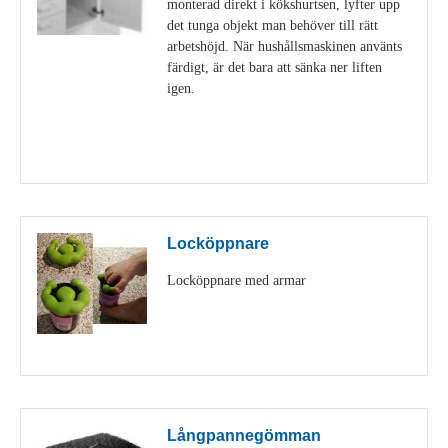
monterad direkt i kökshurtsen, lyfter upp
det tunga objekt man behöver till rätt
arbetshöjd. När hushållsmaskinen använts
färdigt, är det bara att sänka ner liften
igen.
Visa detaljer
Locköppnare
Locköppnare med armar
Visa detaljer
Långpannegömman