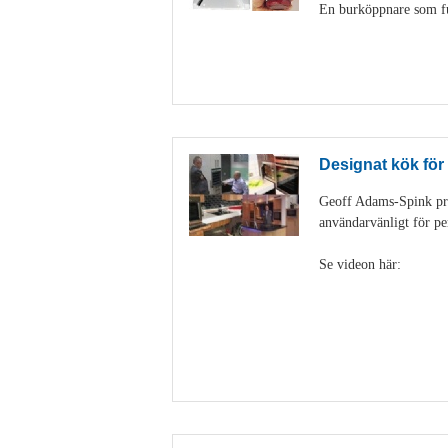
En burköppnare som fun
Designat kök för
Geoff Adams-Spink pra
användarvänligt för pe
Se videon här: