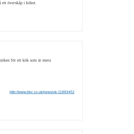
ett överskåp i köket.
Visa detaljer
niken för ett kök som är mera
http://www.bbc.co.uk/news/uk-11893452
Visa detaljer