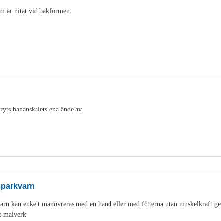
m är nitat vid bakformen.
ryts bananskalets ena ände av.
pparkvarn
varn kan enkelt manövreras med en hand eller med fötterna utan muskelkraft g
t malverk