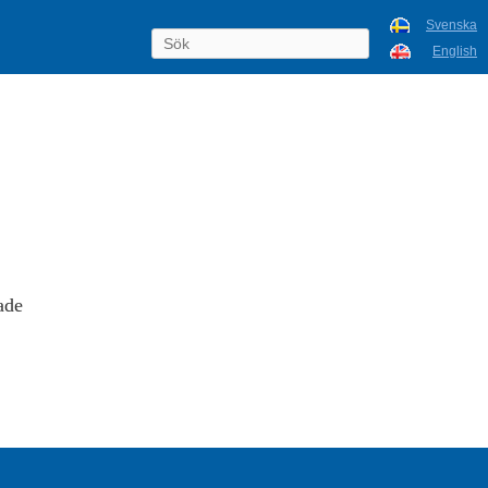
Svenska
English
ade