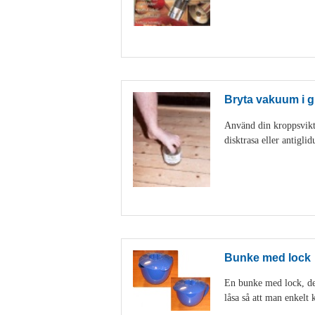
Bryta vakuum i g
Använd din kroppsvikt 
disktrasa eller antigl
Bunke med lock
En bunke med lock, den
låsa så att man enkelt k