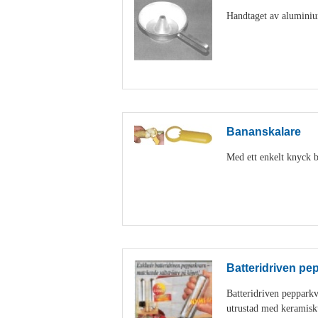
Handtaget av aluminiu
Bananskalare
Med ett enkelt knyck b
Batteridriven pe
Batteridriven peppark
utrustad med keramisk