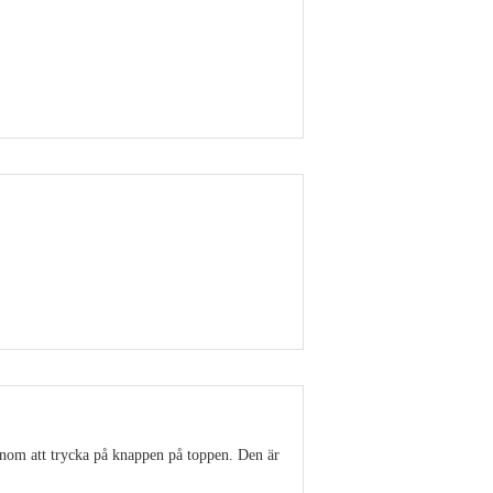
Visa detaljer
Visa detaljer
enom att trycka på knappen på toppen. Den är