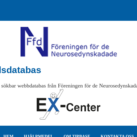
lsdatabas
 sökbar webbdatabas från Föreningen för de Neurosedynskad
HEM
HJÄLPMEDEL
OM TIPBASE
KONTAKTA OSS