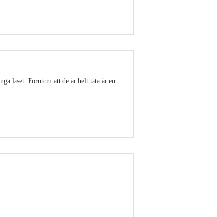
Visa detaljer
ga låset. Förutom att de är helt täta är en
Visa detaljer