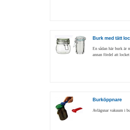
Burk med tätt loc
En sådan här burk är my
annan fördel att locke
Burköppnare
Avlägsnar vakuum i burk