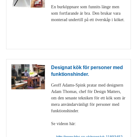
En burköppnare som funnits länge men
som fortfarande är bra. Den brukar vara
monterad undertill på ett överskåp i köket.
Visa detaljer
Designat kök för personer med
funktionshinder.
Geoff Adams-Spink pratar med designern
Adam Thomas, chef för Design Matters,
om den senaste tekniken för ett kök som är
mera användarvänligt för personer med
funktionshinder.
Se videon här:
http://www.bbc.co.uk/news/uk-11893452