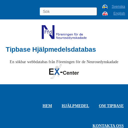
Svenska
English
Tipbase Hjälpmedelsdatabas
En sökbar webbdatabas från Föreningen för de Neurosedynskadade
HEM
HJÄLPMEDEL
OM TIPBASE
KONTAKTA OSS