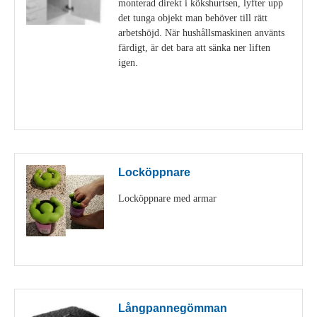
monterad direkt i kökshurtsen, lyfter upp
det tunga objekt man behöver till rätt
arbetshöjd. När hushållsmaskinen använts
färdigt, är det bara att sänka ner liften
igen.
Visa detaljer
Locköppnare
Locköppnare med armar
Visa detaljer
Långpannegömman