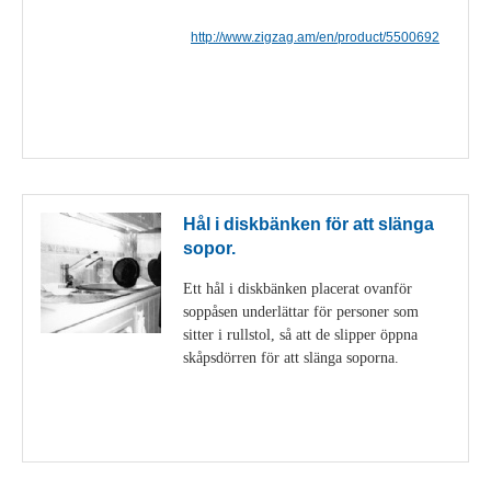
http://www.zigzag.am/en/product/5500692
Visa detaljer
Hål i diskbänken för att slänga
sopor.
Ett hål i diskbänken placerat ovanför
soppåsen underlättar för personer som
sitter i rullstol, så att de slipper öppna
skåpsdörren för att slänga soporna.
Visa detaljer