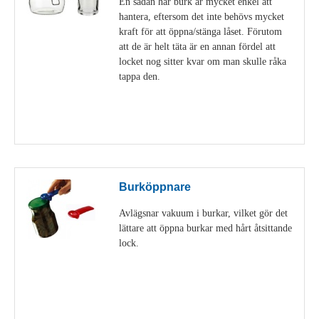
En sådan här burk är mycket enkel att
hantera, eftersom det inte behövs mycket
kraft för att öppna/stänga låset. Förutom
att de är helt täta är en annan fördel att
locket nog sitter kvar om man skulle råka
tappa den.
Visa detaljer
Burköppnare
Avlägsnar vakuum i burkar, vilket gör det
lättare att öppna burkar med hårt åtsittande
lock.